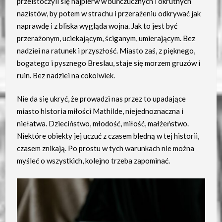
przeistoczyli się najpierw w buńczucznych i okrutnych
nazistów, by potem w strachu i przerażeniu odkrywać jak
naprawdę i z bliska wygląda wojna. Jak to jest być
przerażonym, uciekającym, ściganym, umierającym. Bez
nadziei na ratunek i przyszłość. Miasto zaś, z pięknego,
bogatego i pysznego Breslau, staje się morzem gruzów i
ruin. Bez nadziei na cokolwiek.
Nie da się ukryć, że prowadzi nas przez to upadające
miasto historia miłości Mathilde, niejednoznaczna i
niełatwa. Dzieciństwo, młodość, miłość, małżeństwo.
Niektóre obiekty jej uczuć z czasem bledną w tej historii,
czasem znikają. Po prostu w tych warunkach nie można
myśleć o wszystkich, kolejno trzeba zapominać.