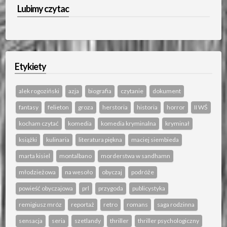
Lubimy czytac
Etykiety
alek rogoziński
azja
biografia
czytanie
dokument
fantasy
felieton
groza
herstoria
historia
horror
II WŚ
kocham czytać
komedia
komedia kryminalna
kryminał
książki
kulinaria
literatura piękna
maciej siembieda
marta kisiel
montalbano
morderstwa w sandhamn
młodzieżowa
na wesoło
obyczaj
podróże
powieść obyczajowa
prl
przygoda
publicystyka
remigiusz mróz
reportaż
retro
romans
saga rodzinna
sensacja
seria
szetlandy
thriller
thriller psychologiczny