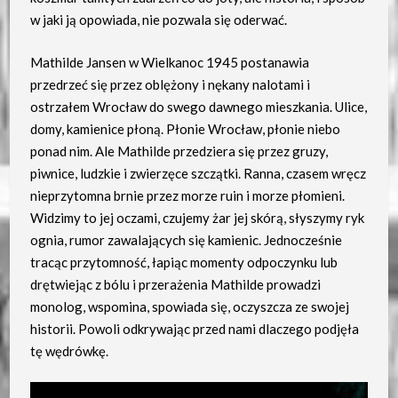
w jaki ją opowiada, nie pozwala się oderwać.
Mathilde Jansen w Wielkanoc 1945 postanawia
przedrzeć się przez oblężony i nękany nalotami i
ostrzałem Wrocław do swego dawnego mieszkania. Ulice,
domy, kamienice płoną. Płonie Wrocław, płonie niebo
ponad nim. Ale Mathilde przedziera się przez gruzy,
piwnice, ludzkie i zwierzęce szczątki. Ranna, czasem wręcz
nieprzytomna brnie przez morze ruin i morze płomieni.
Widzimy to jej oczami, czujemy żar jej skórą, słyszymy ryk
ognia, rumor zawalających się kamienic. Jednocześnie
tracąc przytomność, łapiąc momenty odpoczynku lub
drętwiejąc z bólu i przerażenia Mathilde prowadzi
monolog, wspomina, spowiada się, oczyszcza ze swojej
historii. Powoli odkrywając przed nami dlaczego podjęła
tę wędrówkę.