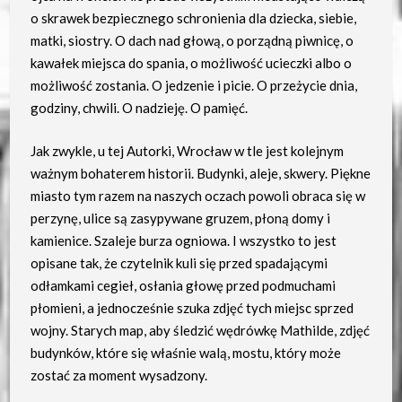
o skrawek bezpiecznego schronienia dla dziecka, siebie,
matki, siostry. O dach nad głową, o porządną piwnicę, o
kawałek miejsca do spania, o możliwość ucieczki albo o
możliwość zostania. O jedzenie i picie. O przeżycie dnia,
godziny, chwili. O nadzieję. O pamięć.
Jak zwykle, u tej Autorki, Wrocław w tle jest kolejnym
ważnym bohaterem historii. Budynki, aleje, skwery. Piękne
miasto tym razem na naszych oczach powoli obraca się w
perzynę, ulice są zasypywane gruzem, płoną domy i
kamienice. Szaleje burza ogniowa. I wszystko to jest
opisane tak, że czytelnik kuli się przed spadającymi
odłamkami cegieł, osłania głowę przed podmuchami
płomieni, a jednocześnie szuka zdjęć tych miejsc sprzed
wojny. Starych map, aby śledzić wędrówkę Mathilde, zdjęć
budynków, które się właśnie walą, mostu, który może
zostać za moment wysadzony.