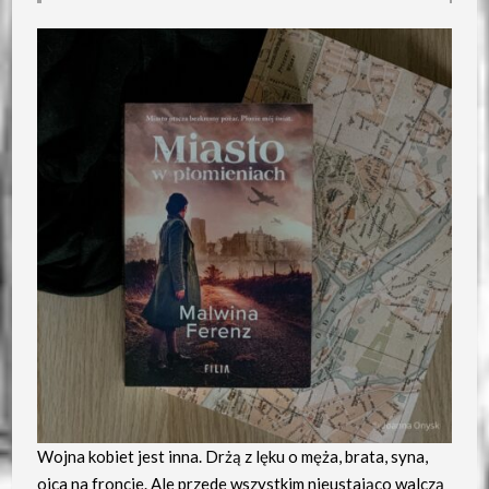
Wojna kobiet jest inna. Drżą z lęku o męża, brata, syna,
ojca na froncie. Ale przede wszystkim nieustająco walczą