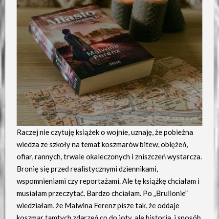
Raczej nie czytuję książek o wojnie, uznaję, że pobieżna
wiedza ze szkoły na temat koszmarów bitew, oblężeń,
ofiar, rannych, trwale okaleczonych i zniszczeń wystarcza.
Bronię się przed realistycznymi dziennikami,
wspomnieniami czy reportażami. Ale tę książkę chciałam i
musiałam przeczytać. Bardzo chciałam. Po „Brulionie”
wiedziałam, że Malwina Ferenz pisze tak, że oddaje
koszmar tamtych zdarzeń co do joty, ale historia, i sposób