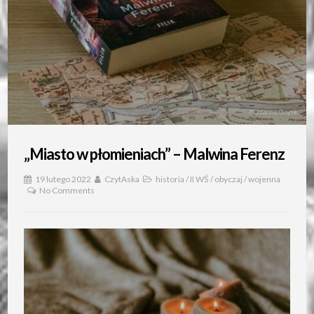
„Miasto w płomieniach” – Malwina Ferenz
19 lutego 2022
CzytAska
historia
/
II WŚ
/
obyczaj
/
wojenna
No Comments