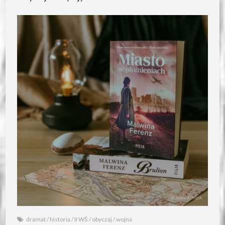
dramat
/
historia
/
II WŚ
/
obyczaj
/
wojna