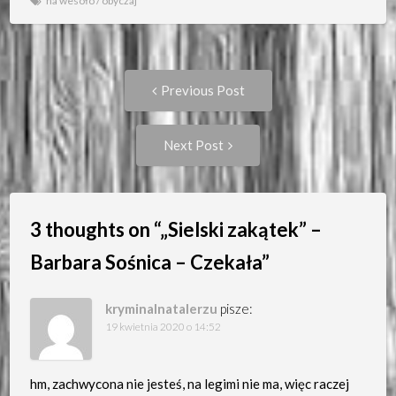
na wesoło
/
obyczaj
Post
Previous
Previous Post
post:
navigation
Next
Next Post
Post:
3 thoughts on “
„Sielski zakątek” –
Barbara Sośnica – Czekała
”
kryminalnatalerzu
pisze:
19 kwietnia 2020 o 14:52
hm, zachwycona nie jesteś, na legimi nie ma, więc raczej