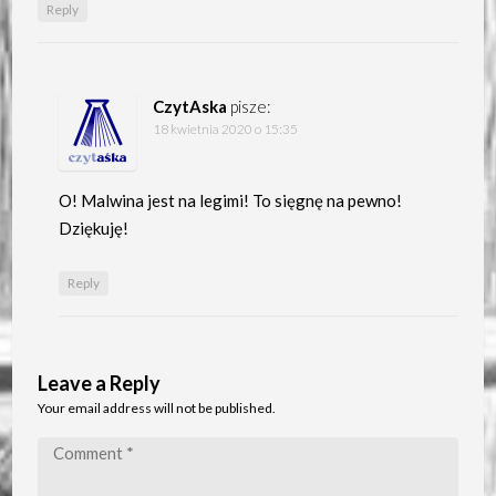
Reply
CzytAska
pisze:
18 kwietnia 2020 o 15:35
O! Malwina jest na legimi! To sięgnę na pewno!
Dziękuję!
Reply
Leave a Reply
Your email address will not be published.
Comment
*