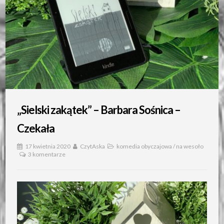
„Sielski zakątek” – Barbara Sośnica –
Czekała
17 kwietnia 2020
CzytAska
komedia obyczajowa
/
na wesoło
3 komentarze