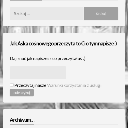
Szukaj:
Jak Aśka coś nowego przeczyta to Ci o tym napisze :)
Daj znać jak napiszesz co przeczytałaś :)
Przeczytaj nasze
Warunki korzystania z usługi
Archiwum…