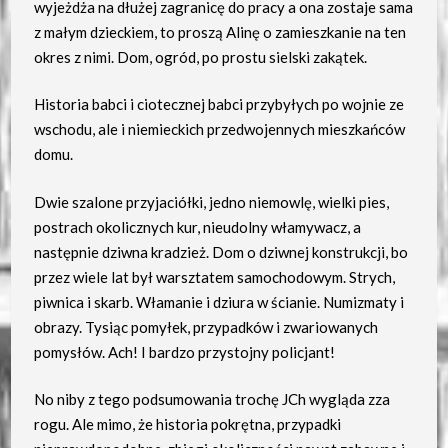
wyjeżdża na dłużej zagranicę do pracy a ona zostaje sama
z małym dzieckiem, to proszą Alinę o zamieszkanie na ten
okres z nimi. Dom, ogród, po prostu sielski zakątek.
Historia babci i ciotecznej babci przybyłych po wojnie ze
wschodu, ale i niemieckich przedwojennych mieszkańców
domu.
Dwie szalone przyjaciółki, jedno niemowlę, wielki pies,
postrach okolicznych kur, nieudolny włamywacz, a
następnie dziwna kradzież. Dom o dziwnej konstrukcji, bo
przez wiele lat był warsztatem samochodowym. Strych,
piwnica i skarb. Włamanie i dziura w ścianie. Numizmaty i
obrazy. Tysiąc pomyłek, przypadków i zwariowanych
pomysłów. Ach! I bardzo przystojny policjant!
No niby z tego podsumowania trochę JCh wygląda zza
rogu. Ale mimo, że historia pokrętna, przypadki