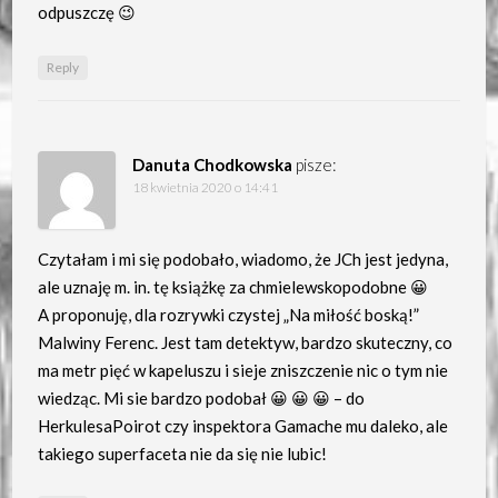
odpuszczę 😉
Reply
Danuta Chodkowska
pisze:
18 kwietnia 2020 o 14:41
Czytałam i mi się podobało, wiadomo, że JCh jest jedyna,
ale uznaję m. in. tę książkę za chmielewskopodobne 😀
A proponuję, dla rozrywki czystej „Na miłość boską!”
Malwiny Ferenc. Jest tam detektyw, bardzo skuteczny, co
ma metr pięć w kapeluszu i sieje zniszczenie nic o tym nie
wiedząc. Mi sie bardzo podobał 😀 😀 😀 – do
HerkulesaPoirot czy inspektora Gamache mu daleko, ale
takiego superfaceta nie da się nie lubic!