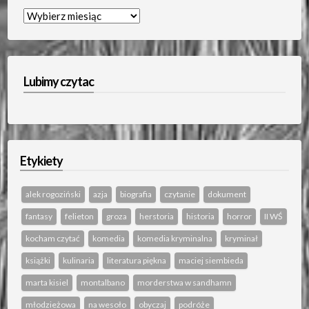
Archiwum…
Lubimy czytac
Etykiety
alek rogoziński
azja
biografia
czytanie
dokument
fantasy
felieton
groza
herstoria
historia
horror
II WŚ
kocham czytać
komedia
komedia kryminalna
kryminał
książki
kulinaria
literatura piękna
maciej siembieda
marta kisiel
montalbano
morderstwa w sandhamn
młodzieżowa
na wesoło
obyczaj
podróże