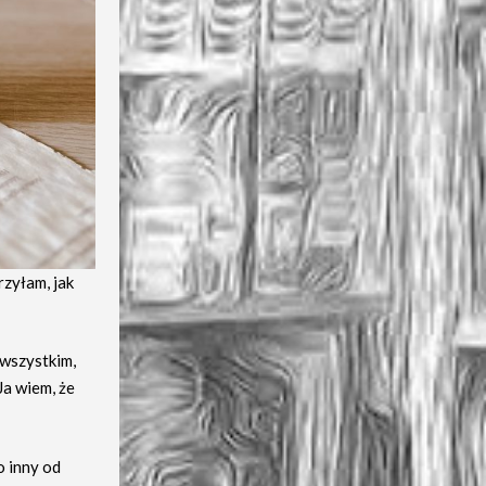
rzyłam, jak
 wszystkim,
Ja wiem, że
o inny od