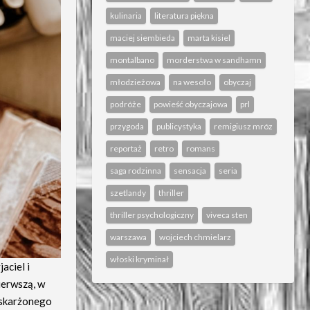
kulinaria
literatura piękna
maciej siembieda
marta kisiel
montalbano
morderstwa w sandhamn
młodzieżowa
na wesoło
obyczaj
podróże
powieść obyczajowa
prl
przygoda
publicystyka
remigiusz mróz
reportaż
retro
romans
saga rodzinna
sensacja
seria
szetlandy
thriller
thriller psychologiczny
viveca sten
warszawa
wojciech chmielarz
włoski kryminał
aciel i
ierwszą, w
 oskarżonego