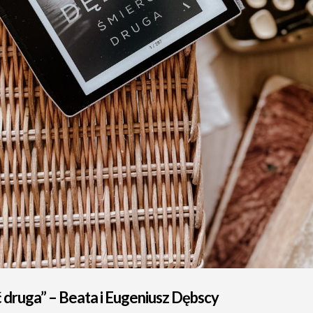
 druga” – Beata i Eugeniusz Dębscy