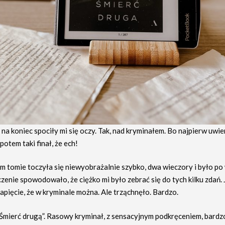
a na koniec spociły mi się oczy. Tak, nad kryminałem. Bo najpierw uwie
potem taki finał, że ech!
ym tomie toczyła się niewyobrażalnie szybko, dwa wieczory i było po
zenie spowodowało, że ciężko mi było zebrać się do tych kilku zdań. 
 napięcie, że w kryminale można. Ale trząchnęło. Bardzo.
Śmierć drugą”. Rasowy kryminał, z sensacyjnym podkręceniem, bardz