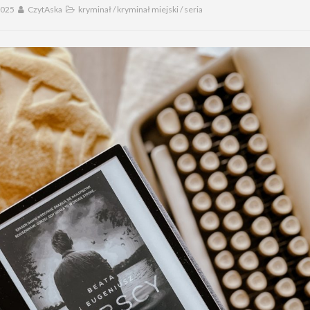
2025
CzytAska
kryminał
/
kryminał miejski
/
seria