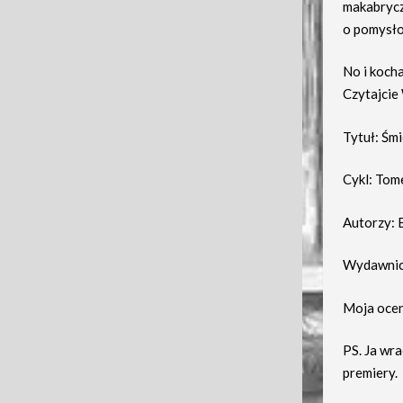
makabrycz
o pomysło
No i kocha
Czytajcie
Tytuł: Śm
Cykl: Tom
Autorzy: 
Wydawnic
Moja ocen
PS. Ja wr
premiery.