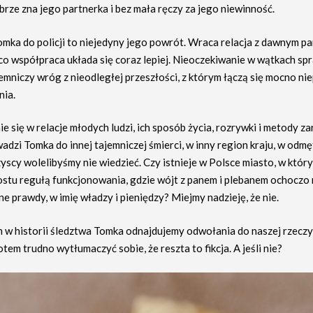
rze zna jego partnerka i bez mała ręczy za jego niewinność.
mka do policji to niejedyny jego powrót. Wraca relacja z dawnym pa
co współpraca układa się coraz lepiej. Nieoczekiwanie w wątkach sp
jemniczy wróg z nieodległej przeszłości, z którym łączą się mocno n
nia.
e się w relacje młodych ludzi, ich sposób życia, rozrywki i metody za
adzi Tomka do innej tajemniczej śmierci, w inny region kraju, w odmę
yscy wolelibyśmy nie wiedzieć. Czy istnieje w Polsce miasto, w któr
rostu regułą funkcjonowania, gdzie wójt z panem i plebanem ochoczo
 prawdy, w imię władzy i pieniędzy? Miejmy nadzieję, że nie.
 w historii śledztwa Tomka odnajdujemy odwołania do naszej rzeczy
potem trudno wytłumaczyć sobie, że reszta to fikcja. A jeśli nie?