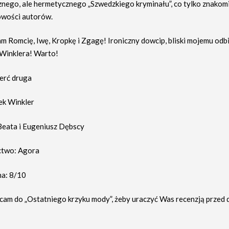
nego, ale hermetycznego „Szwedzkiego kryminału”, co tylko znakom
wości autorów.
m Romcię, Iwę, Kropkę i Zgagę! Ironiczny dowcip, bliski mojemu odbi
 Winklera! Warto!
ierć druga
ek Winkler
Beata i Eugeniusz Dębscy
two: Agora
a: 8/10
acam do „Ostatniego krzyku mody”, żeby uraczyć Was recenzją przed 