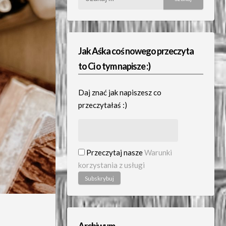
Jak Aśka coś nowego przeczyta
to Ci o tym napisze :)
Daj znać jak napiszesz co
przeczytałaś :)
Przeczytaj nasze
Warunki
korzystania z usługi