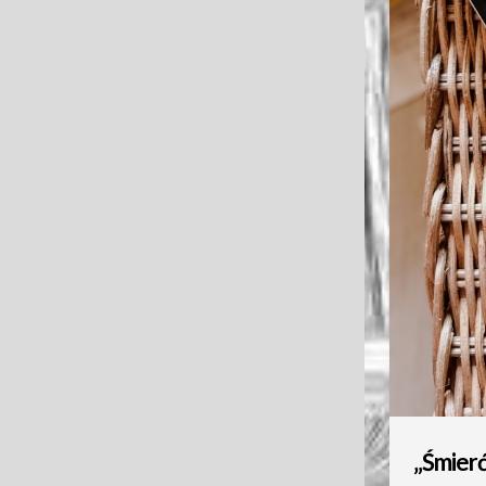
„Śmierć