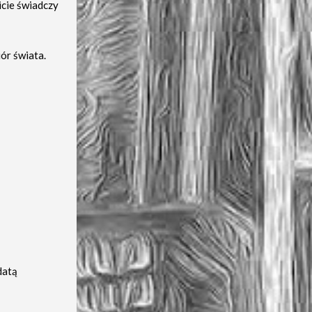
icie świadczy
ór świata.
datą