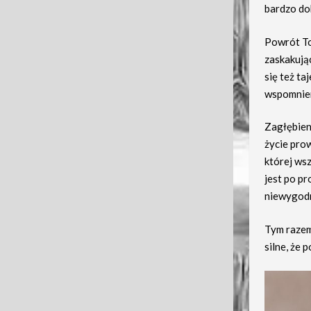
bardzo dob
Powrót To
zaskakują
się też ta
wspomnie
Zagłębieni
życie prow
której wsz
jest po p
niewygodne
Tym razem
silne, że 