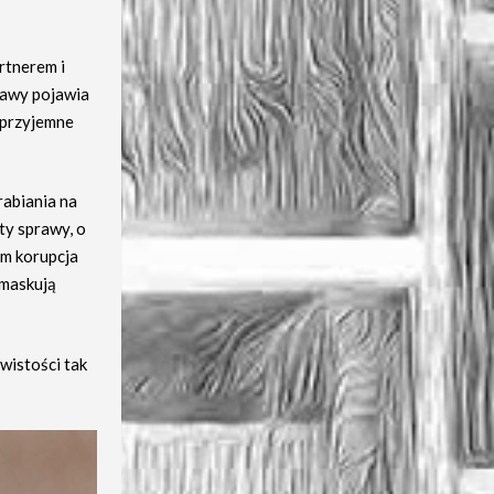
rtnerem i
rawy pojawia
ieprzyjemne
rabiania na
ty sprawy, o
ym korupcja
 maskują
wistości tak