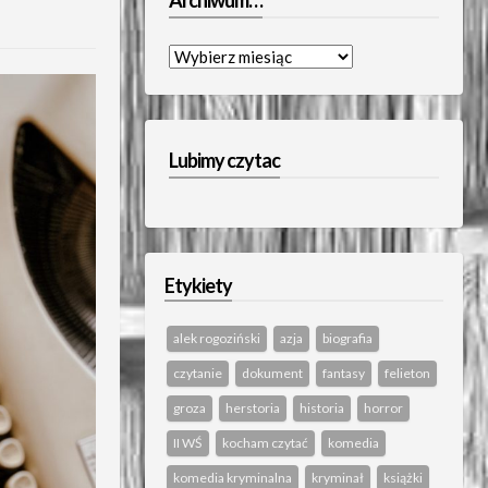
Archiwum…
Archiwum…
Lubimy czytac
Etykiety
alek rogoziński
azja
biografia
czytanie
dokument
fantasy
felieton
groza
herstoria
historia
horror
II WŚ
kocham czytać
komedia
komedia kryminalna
kryminał
książki