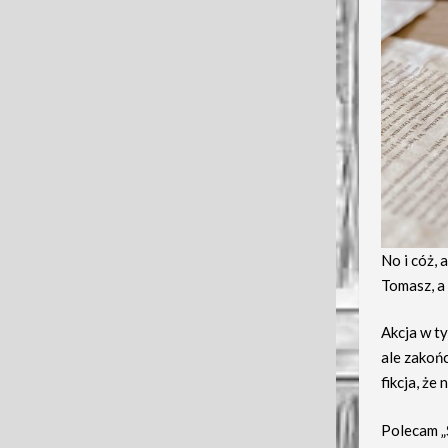
No i cóż, 
Tomasz, a 
Akcja w t
ale zakońc
fikcja, że
Polecam „