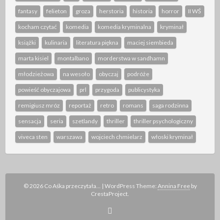
fantasy
felieton
groza
herstoria
historia
horror
II WŚ
kocham czytać
komedia
komedia kryminalna
kryminał
książki
kulinaria
literatura piękna
maciej siembieda
marta kisiel
montalbano
morderstwa w sandhamn
młodzieżowa
na wesoło
obyczaj
podróże
powieść obyczajowa
prl
przygoda
publicystyka
remigiusz mróz
reportaż
retro
romans
saga rodzinna
sensacja
seria
szetlandy
thriller
thriller psychologiczny
viveca sten
warszawa
wojciech chmielarz
włoski kryminał
© 2026 Co Aśka przeczytała...
|
WordPress Theme:
Annina Free
by
CrestaProject.