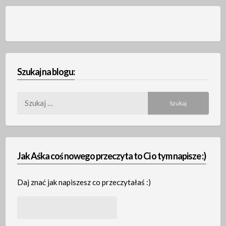
Szukaj na blogu:
Szukaj:
Jak Aśka coś nowego przeczyta to Ci o tym napisze :)
Daj znać jak napiszesz co przeczytałaś :)