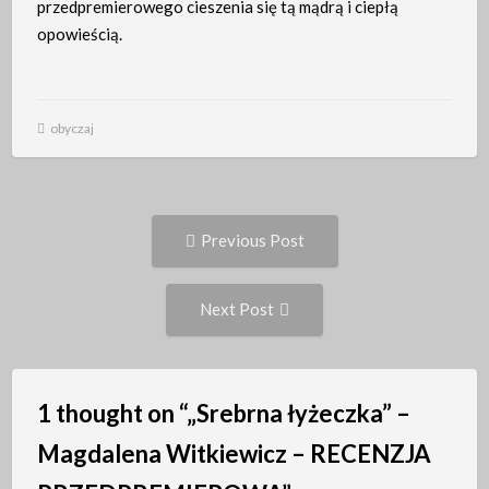
przedpremierowego cieszenia się tą mądrą i ciepłą
opowieścią.
obyczaj
Post
Previous
Previous Post
post:
navigation
Next
Next Post
Post:
1 thought on “
„Srebrna łyżeczka” –
Magdalena Witkiewicz – RECENZJA