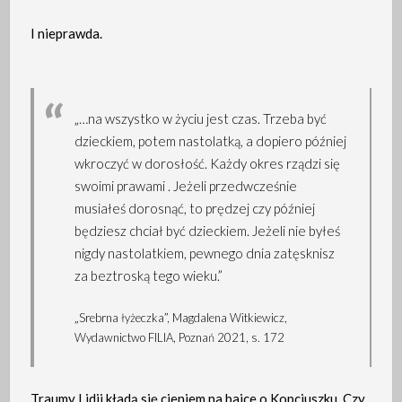
I nieprawda.
„…na wszystko w życiu jest czas. Trzeba być
dzieckiem, potem nastolatką, a dopiero później
wkroczyć w dorosłość. Każdy okres rządzi się
swoimi prawami . Jeżeli przedwcześnie
musiałeś dorosnąć, to prędzej czy później
będziesz chciał być dzieckiem. Jeżeli nie byłeś
nigdy nastolatkiem, pewnego dnia zatęsknisz
za beztroską tego wieku.”
„Srebrna łyżeczka”, Magdalena Witkiewicz,
Wydawnictwo FILIA, Poznań 2021, s. 172
Traumy Lidii kładą się cieniem na bajce o Kopciuszku. Czy