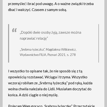
przemyśleć i brać pod uwagę. A o ważne związki trzeba
dbać i walczyć. Czasem z samym sobą.
„Dopóki dwie osoby żyją, zawsze można
naprawiać relację”
„Srebrna łyżeczka”, Magdalena Witkiewicz,
Wydawnictwo FILIA, Poznań 2021, s. 278
I wszystko to opisane tak, że nie sposób się z tą
opowieścią rozstawać. Wciąga i trzyma. Wszystko
wczoraj robiłam ze „Srebrną łyżeczką” pod ręką, każda
wolna chwila należała do Lidii. Musiałam doczytać do
końca. A dziś ciągle o niej myślę.
Polecam Wam gorąco „Srebrną łyżeczkę”. Przeczytajcie,