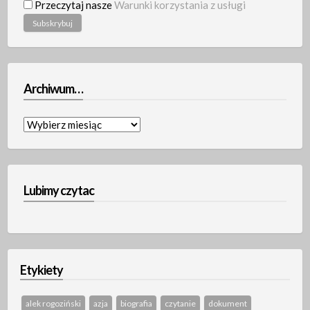
Przeczytaj nasze
Warunki korzystania z usługi
Archiwum…
Archiwum…
Lubimy czytac
Etykiety
alek rogoziński
azja
biografia
czytanie
dokument