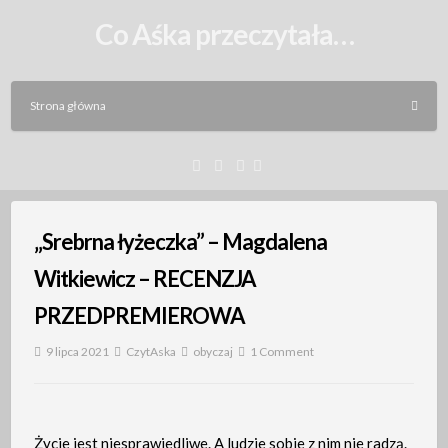
Skip
Co Aśka przeczytała…
to
content
Strona główna
Facebook
Instagram
Email
„Srebrna łyżeczka” – Magdalena
Witkiewicz – RECENZJA
PRZEDPREMIEROWA
9 lipca 2021
CzytAska
obyczaj
1 Comment
Życie jest niesprawiedliwe. A ludzie sobie z nim nie radzą.