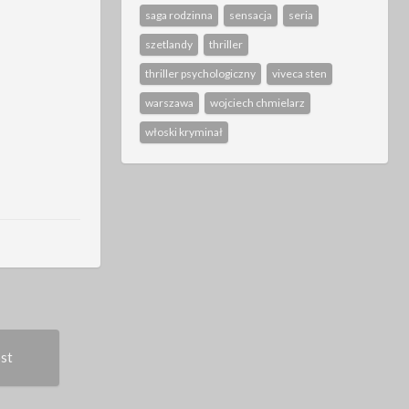
saga rodzinna
sensacja
seria
szetlandy
thriller
thriller psychologiczny
viveca sten
warszawa
wojciech chmielarz
włoski kryminał
Next
st
Post: