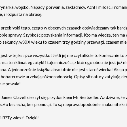
rynarka, wojsko. Napady, porwania, zakładnicy. Ach! I miłość, i romans
, i rozpusta na okrasę.
e przebłyski tego, czego w obecnych czasach doświadczamy tak bardz
obie sprawy. Szybkość pozyskania informacji. Kto ma wiedzę, ten ma
o sekundy, w XIX wieku to czasem trzy godziny przewagi, czasem mie
jest w tej książce wszystko! Jeśli jej nie czytaliście to koniecznie to
e ma ten klimat egzotyki i tajemniczości, z którego obecnie jest już n
a. A jednocześnie książka absolutnie nie jest staroświecka! Akcja p
 bohaterowie urzekają różnorodnością. Opisy sił natury zatykają de
ie powala!
 James Clavell cieszył się przydomkiem Mr Bestseller. Aż dziwne, że
szło bez echa, bez promocji. To są nieprawdopodobnie znakomite ksi
i B?Ty wiesz! Dzięki!