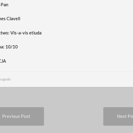
i-Pan
mes Clavell
wo: Vis-a-vis etiuda
na: 10/10
CJA
zygoda
Previous
t
Previous Post
Next Po
post:
igation