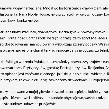
umowe, wojny herbaciane. Mnóstwo historii tego skrawka ziemi ale
historię Tai Pana Noble House, jego przyjaciół, wrogów, rodziny, ko
owników i konkurentów.
truana budzi szacunek, cwaniactwo Brocka gniew, powolny rozwój i
żni, brutalność Gortha rodzi wstręt i odrazę, za to spryt Mei-Mei i j
ści dostosowania i manipulowania wzbudzają szczery podziw. Wszys
stycznie nakreślone charaktery, ich emocje dają się odczuć czytelnik
 chińskiego widzenia świata, kultury, wiedzy, prawa, zwyczajów z eu
owanym przez Brytyjczyków, garstkę Portugalczyków, Rosjanina, A
o opisane jest zarówno z jednego, jak i drugiego punktu widzenia. R
 Chińczykom, za chwile czuje się zaskoczony dziwactwami Europejczy
razy malowane w mojej głowie słowami autora, piękne kobiety, sza
, spiski biznesowe i polityczne, skandale obyczajowe, waśnie rodzin
ia stosunków i udawane przyjaźnie.