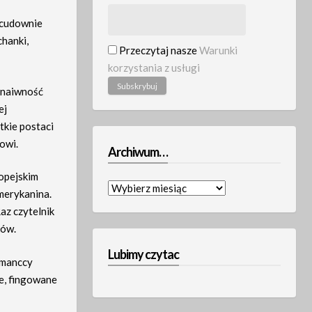
 cudownie
chanki,
Przeczytaj nasze
Warunki
korzystania z usługi
 naiwność
ej
tkie postaci
owi.
Archiwum…
ropejskim
Archiwum…
merykanina.
az czytelnik
ków.
Lubimy czytac
rmanccy
ne, fingowane