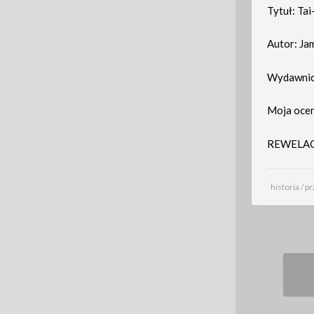
Tytuł: Ta
Autor: Ja
Wydawnict
Moja oce
REWELA
historia
/
pr
Pos
nav