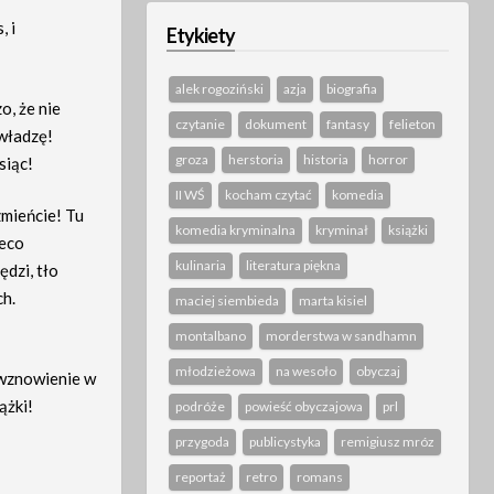
, i
Etykiety
alek rogoziński
azja
biografia
o, że nie
czytanie
dokument
fantasy
felieton
 władzę!
groza
herstoria
historia
horror
siąc!
II WŚ
kocham czytać
komedia
 zmieńcie! Tu
komedia kryminalna
kryminał
książki
ieco
kulinaria
literatura piękna
ędzi, tło
ch.
maciej siembieda
marta kisiel
montalbano
morderstwa w sandhamn
młodzieżowa
na wesoło
obyczaj
 wznowienie w
ążki!
podróże
powieść obyczajowa
prl
przygoda
publicystyka
remigiusz mróz
reportaż
retro
romans