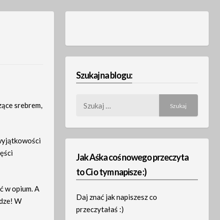
Szukaj na blogu:
Szukaj:
zące srebrem,
 wyjątkowości
ęści
Jak Aśka coś nowego przeczyta
to Ci o tym napisze :)
ąć w opium. A
Daj znać jak napiszesz co
ądze! W
przeczytałaś :)