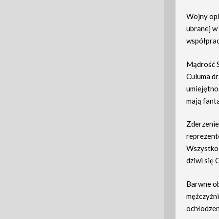
Wojny opi
ubranej w 
współprac
Mądrość S
Culuma dra
umiejętno
mają fanta
Zderzenie
reprezent
Wszystko t
dziwi się
Barwne ob
mężczyźni
ochłodzen