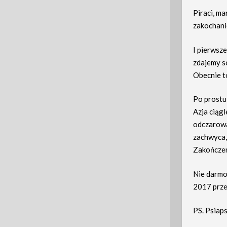
Piraci, ma
zakochanie
I pierwsz
zdajemy s
Obecnie t
Po prostu 
Azja ciągl
odczarowan
zachwyca,
Zakończen
Nie darmo
2017 prze
PS. Psiaps