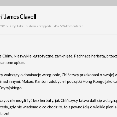
n” James Clavell
 2018
CzytAska
historia
/
przygoda
452 594 komentarze
e Chiny. Niezwykłe, egzotyczne, zamknięte. Pachnące herbatą, brzęc
manione opium.
cy walczący o dominację w regionie, Chińczycy przekonani o swojej
i nad innymi. Makau, Kanton, zdobycie i początki Hong Kongu jako cz
Brytyjskiego.
czycy nie mogli żyć bez herbaty, jak Chińczycy łatwo dali się wciągn
wtedy, gdy nie wiadomo o co chodziło, to z pewnością o wielkie pieni
brze!