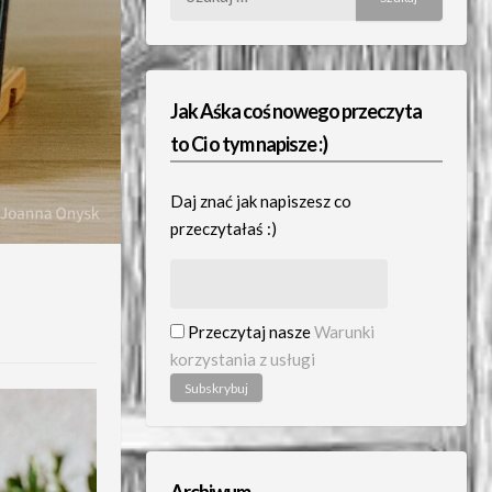
Jak Aśka coś nowego przeczyta
to Ci o tym napisze :)
Daj znać jak napiszesz co
przeczytałaś :)
Przeczytaj nasze
Warunki
korzystania z usługi