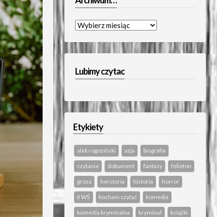
Archiwum…
Archiwum…
Lubimy czytac
Etykiety
alek rogoziński
azja
biografia
czytanie
dokument
fantasy
felieton
groza
herstoria
historia
horror
II WŚ
kocham czytać
komedia
komedia kryminalna
kryminał
książki