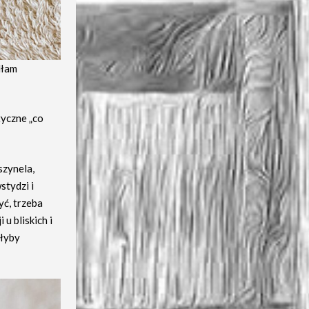
dłam
tyczne „co
szynela,
stydzi i
yć, trzeba
u bliskich i
głyby