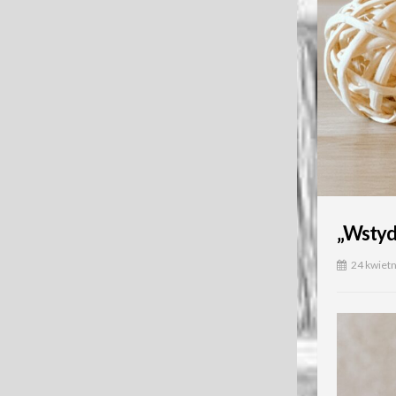
„Wstyd
24 kwiet