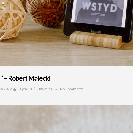
” – Robert Małecki
nia 2022
CzytAska
kryminał
No Comments