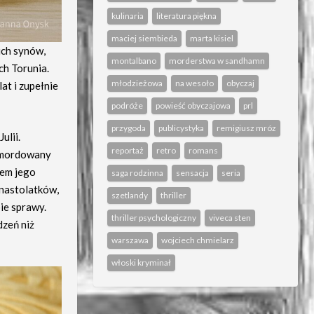
kulinaria
literatura piękna
maciej siembieda
marta kisiel
ich synów,
montalbano
morderstwa w sandhamn
ch Torunia.
młodzieżowa
na wesoło
obyczaj
at i zupełnie
podróże
powieść obyczajowa
prl
przygoda
publicystyka
remigiusz mróz
ulii.
reportaż
retro
romans
zamordowany
azem jego
saga rodzinna
sensacja
seria
 nastolatków,
szetlandy
thriller
ie sprawy.
thriller psychologiczny
viveca sten
dzeń niż
warszawa
wojciech chmielarz
włoski kryminał