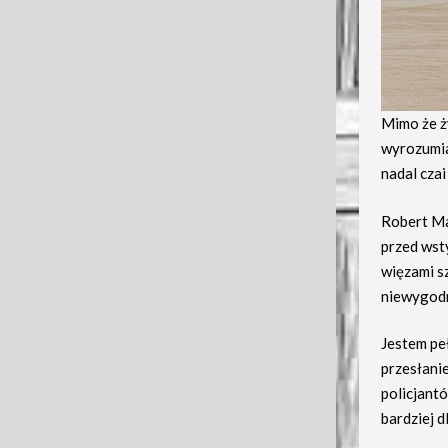
Mimo że ż
wyrozumial
nadal czai
Robert Ma
przed wst
więzami sz
niewygodn
Jestem pe
przesłanie
policjantó
bardziej d