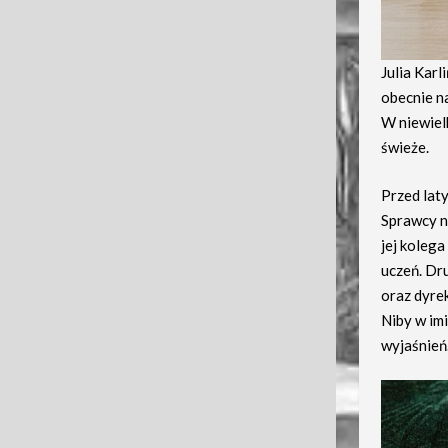
Julia Karl
obecnie n
W niewielk
świeże.
Przed lat
Sprawcy n
jej kolega
uczeń. Dr
oraz dyre
Niby w imi
wyjaśnień