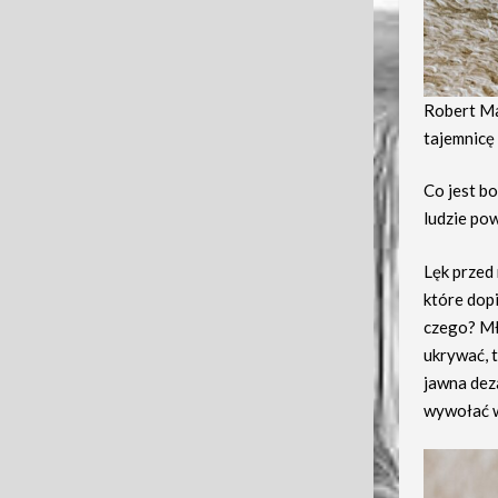
Robert Ma
tajemnicę 
Co jest b
ludzie pow
Lęk przed 
które dopi
czego? Mło
ukrywać, t
jawna dez
wywołać 