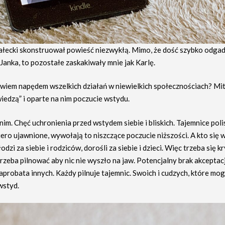
łecki skonstruował powieść niezwykłą. Mimo, że dość szybko odga
Janka, to pozostałe zaskakiwały mnie jak Karlę.
owiem napędem wszelkich działań w niewielkich społecznościach? Mi
iedzą” i oparte na nim poczucie wstydu.
nim. Chęć uchronienia przed wstydem siebie i bliskich. Tajemnice poli
ero ujawnione, wywołają to niszczące poczucie niższości. A kto się w
dzi za siebie i rodziców, dorośli za siebie i dzieci. Więc trzeba się kr
rzeba pilnować aby nic nie wyszło na jaw. Potencjalny brak akceptacji 
aprobata innych. Każdy pilnuje tajemnic. Swoich i cudzych, które mo
wstyd.