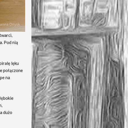
twarci,
a. Pod nią
iralę lęku
ie połączone
epe na
łębokie
h,
 a dużo