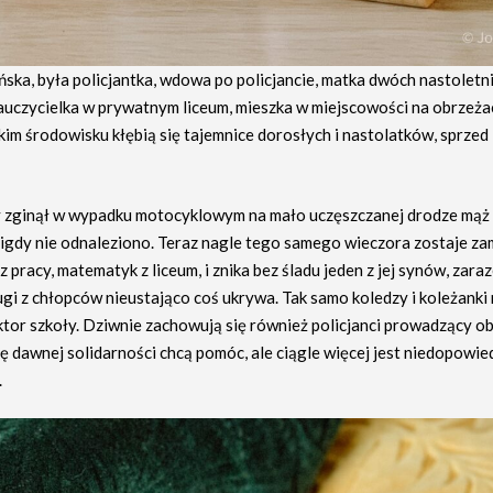
ińska, była policjantka, wdowa po policjancie, matka dwóch nastoletn
auczycielka w prywatnym liceum, mieszka w miejscowości na obrzeża
im środowisku kłębią się tajemnice dorosłych i nastolatków, sprzed l
y zginął w wypadku motocyklowym na mało uczęszczanej drodze mąż J
igdy nie odnaleziono. Teraz nagle tego samego wieczora zostaje 
 z pracy, matematyk z liceum, i znika bez śladu jeden z jej synów, zar
ugi z chłopców nieustająco coś ukrywa. Tak samo koledzy i koleżanki
ktor szkoły. Dziwnie zachowują się również policjanci prowadzący ob
ę dawnej solidarności chcą pomóc, ale ciągle więcej jest niedopowie
.