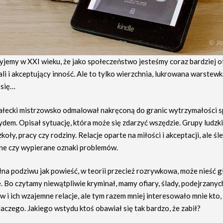
yjemy w XXI wieku, że jako społeczeństwo jesteśmy coraz bardziej o
i i akceptujący inność. Ale to tylko wierzchnia, lukrowana warstewk
 się…
łecki mistrzowsko odmalował nakręconą do granic wytrzymałości sp
ydem. Opisał sytuację, która może się zdarzyć wszędzie. Grupy ludzk
koły, pracy czy rodziny. Relacje oparte na miłości i akceptacji, ale śl
e czy wypierane oznaki problemów.
łna podziwu jak powieść, w teorii przecież rozrywkowa, może nieść g
. Bo czytamy niewątpliwie kryminał, mamy ofiary, ślady, podejrzanyc
w i ich wzajemne relacje, ale tym razem mniej interesowało mnie kto,
laczego. Jakiego wstydu ktoś obawiał się tak bardzo, że zabił?