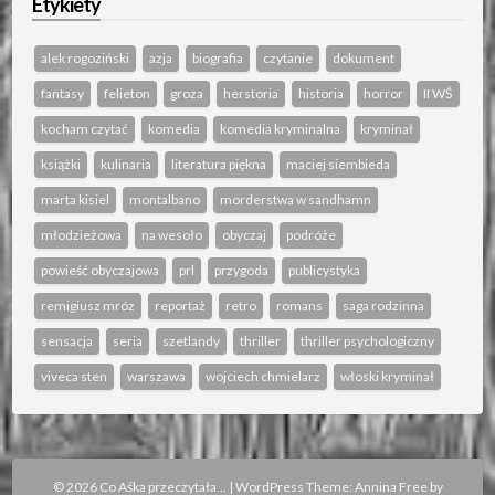
Etykiety
alek rogoziński
azja
biografia
czytanie
dokument
fantasy
felieton
groza
herstoria
historia
horror
II WŚ
kocham czytać
komedia
komedia kryminalna
kryminał
książki
kulinaria
literatura piękna
maciej siembieda
marta kisiel
montalbano
morderstwa w sandhamn
młodzieżowa
na wesoło
obyczaj
podróże
powieść obyczajowa
prl
przygoda
publicystyka
remigiusz mróz
reportaż
retro
romans
saga rodzinna
sensacja
seria
szetlandy
thriller
thriller psychologiczny
viveca sten
warszawa
wojciech chmielarz
włoski kryminał
© 2026 Co Aśka przeczytała...
|
WordPress Theme:
Annina Free
by