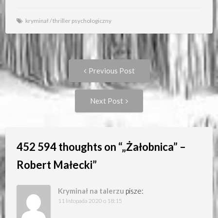
kryminał
/
thriller psychologiczny
Post
Previous
Previous Post
post:
navigation
Next
Next Post
Post:
452 594 thoughts on “
„Żałobnica” –
Robert Małecki
”
Kryminał na talerzu
pisze:
11 listopada 2020 o 18:15