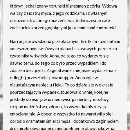
którym jechał znany toruński biznesmen z córką. Wdowa
walczy z siostrą męża, z jego rodzicami, i z własnym
obrazem utraconego małżeństwa. Jednocześnie całe
życie ucieka przed gnębiącymi ją tajemnicami z młodości.
Narracja prowadzona przeplatanymi, krótkimi rozdziałami
umieszczonymi w różnych planach czasowych, przerzuca
czytelnika w świecie Anny, od tego co wydarzyło się
dawno temu, do tego co było przed wypadkiem i do
zdarzeń bieżących. Zagmatwane i niejasne wydarzenia z
odległej przeszłości powodują, że Anna żyje w
nieustającym napięciu i lęku. To co działo się w okresie
poprzedzającym wypadek, zbudowało w niej kolejne
pokłady stresu, jawna nienawiść pasierbicy, możliwy
rozpad małżeństwa, zdrada, to wszystko niszczy ją
emocjonalnie. A obecnie wszystko to nawarstwiło się i
obrosło dramatem śmierci męża i dodatkowo zaginięciem
dróżniczki obwinianej o niedopełnienie obowiązków na