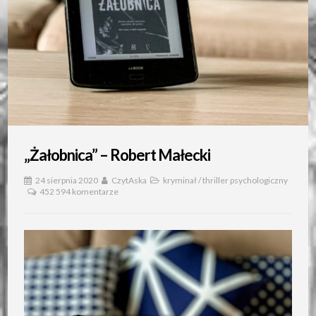
„Żałobnica” – Robert Małecki
24 sierpnia 2020
CzytAska
kryminał
/
thriller psychologiczny
452 594 komentarze