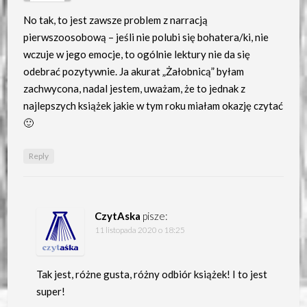
No tak, to jest zawsze problem z narracją
pierwszoosobową – jeśli nie polubi się bohatera/ki, nie
wczuje w jego emocje, to ogólnie lektury nie da się
odebrać pozytywnie. Ja akurat „Żałobnicą” byłam
zachwycona, nadal jestem, uważam, że to jednak z
najlepszych książek jakie w tym roku miałam okazję czytać
🙂
Reply
CzytAska
pisze:
11 listopada 2020 o 18:25
Tak jest, różne gusta, różny odbiór książek! I to jest
super!