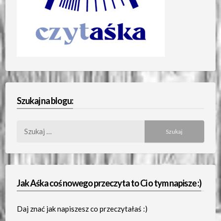
Szukaj na blogu:
Szukaj:
Jak Aśka coś nowego przeczyta to Ci o tym napisze :)
Daj znać jak napiszesz co przeczytałaś :)