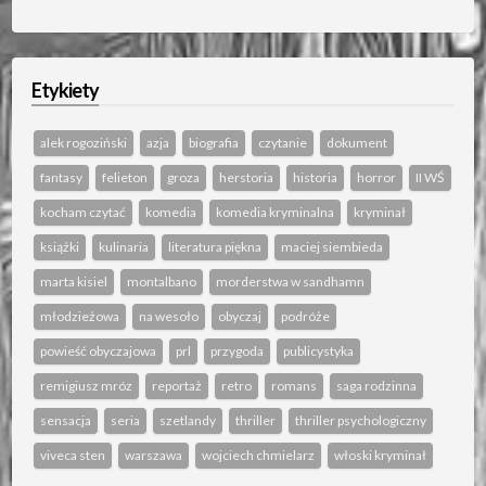
Etykiety
alek rogoziński
azja
biografia
czytanie
dokument
fantasy
felieton
groza
herstoria
historia
horror
II WŚ
kocham czytać
komedia
komedia kryminalna
kryminał
książki
kulinaria
literatura piękna
maciej siembieda
marta kisiel
montalbano
morderstwa w sandhamn
młodzieżowa
na wesoło
obyczaj
podróże
powieść obyczajowa
prl
przygoda
publicystyka
remigiusz mróz
reportaż
retro
romans
saga rodzinna
sensacja
seria
szetlandy
thriller
thriller psychologiczny
viveca sten
warszawa
wojciech chmielarz
włoski kryminał