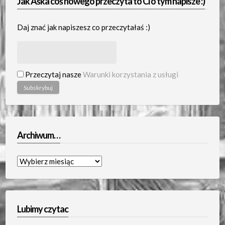
Jak Aśka coś nowego przeczyta to Ci o tym napisze :)
Daj znać jak napiszesz co przeczytałaś :)
Przeczytaj nasze
Warunki korzystania z usługi
Archiwum…
Archiwum…
Lubimy czytac