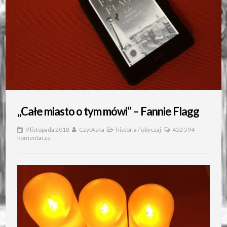
„Całe miasto o tym mówi” – Fannie Flagg
9 listopada 2018
CzytAska
historia
/
obyczaj
452 594
komentarze