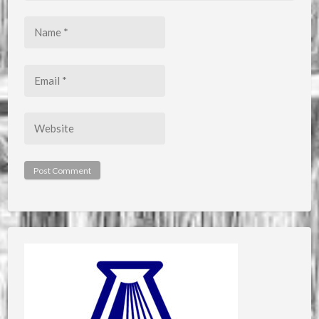
Name
*
Email
*
Website