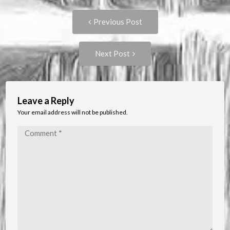
Post
Previous
Previous Post
post:
navigation
Next
Next Post
Post:
Leave a Reply
Your email address will not be published.
Comment
*