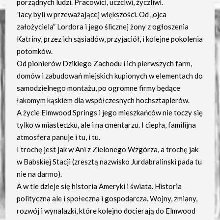
porządnych ludzi. Pracowici, uczciwi, życzliwi.
Tacy byli w przeważającej większości. Od „ojca
założyciela” Lordora i jego ślicznej żony z ogłoszenia
Katriny, przez ich sąsiadów, przyjaciół, i kolejne pokolenia
potomków.
Od pionierów Dzikiego Zachodu i ich pierwszych farm,
domów i zabudowań miejskich kupionych w elementach do
samodzielnego montażu, po ogromne firmy będące
łakomym kąskiem dla współczesnych hochsztaplerów.
A życie Elmwood Springs i jego mieszkańców nie toczy się
tylko w miasteczku, ale i na cmentarzu. I ciepła, familijna
atmosfera panuje i tu, i tu.
I trochę jest jak w Ani z Zielonego Wzgórza, a trochę jak
w Babskiej Stacji (zresztą nazwisko Jurdabralinski pada tu
nie na darmo).
A w tle dzieje się historia Ameryki i świata. Historia
polityczna ale i społeczna i gospodarcza. Wojny, zmiany,
rozwój i wynalazki, które kolejno docierają do Elmwood