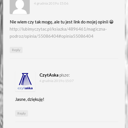
4 grudnia 2019 o 15:06
Nie wiem czy tak mogę, ale tu jest link do mojej opinii 😀
http://lubimyczytac.pl/ksiazka/4896461/magiczna-
podroz/opinia/55086404#opinia55086404
Reply
CzytAska
pisze:
4 grudnia 2019 o 15:07
Jasne, dziękuję!
Reply