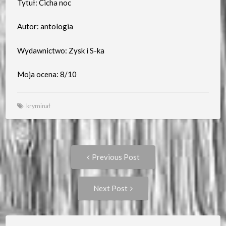
Tytuł: Cicha noc
Autor: antologia
Wydawnictwo: Zysk i S-ka
Moja ocena: 8/10
kryminał
Post
Previous
Previous Post
post:
navigation
Next
Next Post
Post: