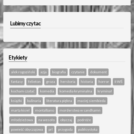
Lubimy czytac
Etykiety
alek rogoziński
azja
biografia
czytanie
dokument
fantasy
felieton
groza
herstoria
historia
horror
II WŚ
kocham czytać
komedia
komedia kryminalna
kryminał
książki
kulinaria
literatura piękna
maciej siembieda
marta kisiel
montalbano
morderstwa w sandhamn
młodzieżowa
na wesoło
obyczaj
podróże
powieść obyczajowa
prl
przygoda
publicystyka