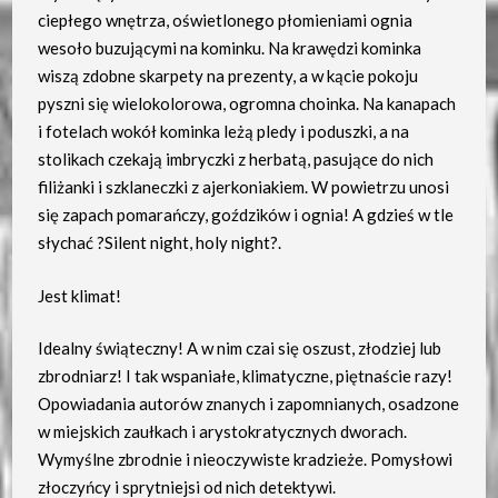
ciepłego wnętrza, oświetlonego płomieniami ognia
wesoło buzującymi na kominku. Na krawędzi kominka
wiszą zdobne skarpety na prezenty, a w kącie pokoju
pyszni się wielokolorowa, ogromna choinka. Na kanapach
i fotelach wokół kominka leżą pledy i poduszki, a na
stolikach czekają imbryczki z herbatą, pasujące do nich
filiżanki i szklaneczki z ajerkoniakiem. W powietrzu unosi
się zapach pomarańczy, goździków i ognia! A gdzieś w tle
słychać ?Silent night, holy night?.
Jest klimat!
Idealny świąteczny! A w nim czai się oszust, złodziej lub
zbrodniarz! I tak wspaniałe, klimatyczne, piętnaście razy!
Opowiadania autorów znanych i zapomnianych, osadzone
w miejskich zaułkach i arystokratycznych dworach.
Wymyślne zbrodnie i nieoczywiste kradzieże. Pomysłowi
złoczyńcy i sprytniejsi od nich detektywi.