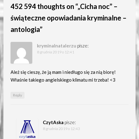
452 594 thoughts on “
„Cicha noc” –
świąteczne opowiadania kryminalne –
antologia
”
kryminalnatalerzu
pisze:
8 grudnia 2019 o 12:41
Ależ się cieszę, że ją mam i niedługo się za nią biorę!
Właśnie takiego angielskiego klimatu mi trzeba! <3
Reply
CzytAska
pisze:
8 grudnia 2019 o 12:43