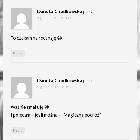
Danuta Chodkowska
pisze:
4 grudnia 2019 o 15:02
To czekam na recenzję 😀
Reply
Danuta Chodkowska
pisze:
2 grudnia 2019 o 15:31
Waśnie smakuję 😀
I polecam – jesli można – „Magiczną podróż”
Reply