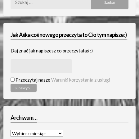
Jak Aśka coś nowego przeczyta to Ci o tym napisze :)
Daj znać jak napiszesz co przeczytałaś :)
Przeczytaj nasze
Warunki korzystania z usługi
Archiwum…
Archiwum…