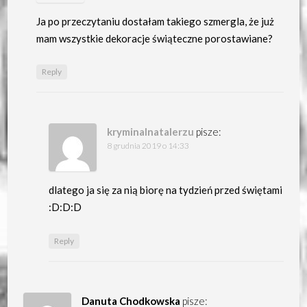
Ja po przeczytaniu dostałam takiego szmergla, że już
mam wszystkie dekoracje świąteczne porostawiane?
Reply
kryminalnatalerzu
pisze:
8 grudnia 2019 o 14:33
dlatego ja się za nią biorę na tydzień przed świętami
:D:D:D
Reply
Danuta Chodkowska
pisze: