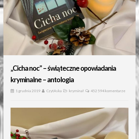
„Cicha noc” – świąteczne opowiadania
kryminalne – antologia
1 grudnia 2019
CzytAska
kryminał
452 594 komentarze