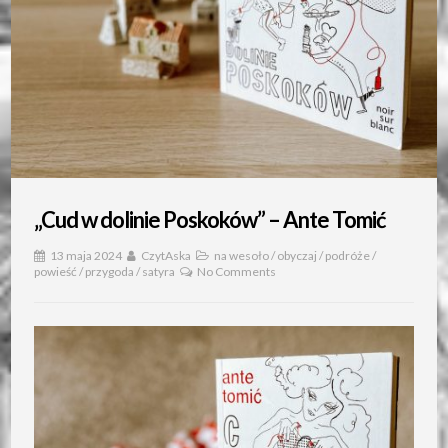
„Cud w dolinie Poskoków” – Ante Tomić
13 maja 2024
CzytAska
na wesoło
/
obyczaj
/
podróże
/
powieść
/
przygoda
/
satyra
No Comments