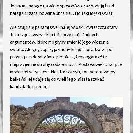
Jedzą mamałygę na wiele sposobów oraz hodują brud,
bałagan i zafarbowane ubrania… No taki męski świat.
Ale czują się panami swej małej wioski. Zwłaszcza stary
Joza rządzi wszystkim i nie przyjmuje żadnych
argumentów, które mogłyby zmienić jego widzenie
świata. Ale gdy zaprzyjaźniony ksiądz doradza, że po
prostu przydałaby im się kobieta, żeby ogarnąć te
nieprzyjemne strony codzienności, Poskokowie uznają, że
może coś w tym jest. Najstarszy syn, kombatant wojny
bałkańskiej udaje się do wielkiego miasta szukać
kandydatki na żonę.