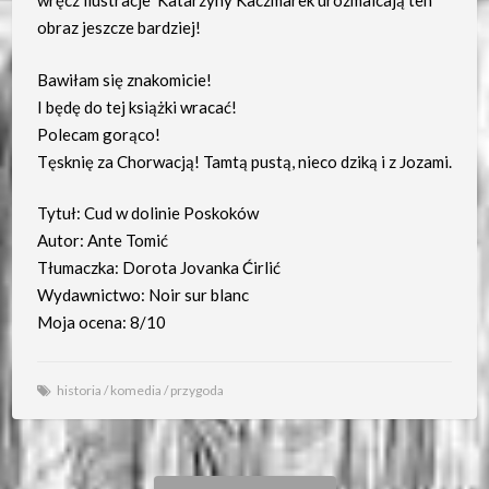
wręcz ilustracje Katarzyny Kaczmarek urozmaicają ten
obraz jeszcze bardziej!
Bawiłam się znakomicie!
I będę do tej książki wracać!
Polecam gorąco!
Tęsknię za Chorwacją! Tamtą pustą, nieco dziką i z Jozami.
Tytuł: Cud w dolinie Poskoków
Autor: Ante Tomić
Tłumaczka: Dorota Jovanka Ćirlić
Wydawnictwo: Noir sur blanc
Moja ocena: 8/10
historia
/
komedia
/
przygoda
Previous