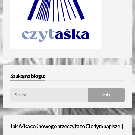
Szukaj na blogu:
Szukaj:
Jak Aśka coś nowego przeczyta to Ci o tym napisze :)