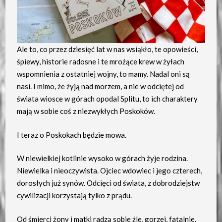
Ale to, co przez dziesięć lat w nas wsiąkło, te opowieści,
śpiewy, historie radosne i te mrożące krew w żyłach
wspomnienia z ostatniej wojny, to mamy. Nadal oni są
nasi. I mimo, że żyją nad morzem, a nie w odciętej od
świata wiosce w górach opodal Splitu, to ich charaktery
mają w sobie coś z niezwykłych Poskoków.
I teraz o Poskokach będzie mowa.
W niewielkiej kotlinie wysoko w górach żyje rodzina.
Niewielka i nieoczywista. Ojciec wdowiec i jego czterech,
dorosłych już synów. Odcięci od świata, z dobrodziejstw
cywilizacji korzystają tylko z prądu.
Od śmierci żony i matki radzą sobie żle, gorzej, fatalnie.