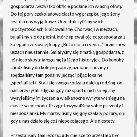
gospodarza, wszystko obficie podlane ich własną oliwą.
Do tej pory czekoladowe ciasto wg przepisu jego żony
jest dla nas wyjątkowe. Uczestniczyliśmy w ich
uroczystościach, kibicowaliśmy Chorwacji w meczach,
bujaliśmy się do pieśni, które śpiewał ojciec gospodarza z
kolegami ze swojej klapy. „Ružo moja crvena…” brzmi mi w
uszach nieustannie. Śmiałyśmy się z matką gospodarza, z
jej nieco skostniałego męża i jego historyjek. Do konoby
chodziliśmy do kolejnej zaprzyjaźnionej rodziny i
spędzaliśmy tam godziny jedząc i pijąc lokalne
„specijaliteti”. Stali się swego rodzaju daleką rodziną, oni
nam przysyłali zdjęcia, gdy raz spadł u nich śnieg, my
wysyłaliśmy im życzenia wielkanocne wyryte w śniegu na
masce samochodu. Przygotowywaliśmy sobie prezenty i
niespodzianki. My martwiliśmy się gdy szalały pożary, oni
gdy u nas działo się coś niepokojącego. Ale niestety.
Przestaliśmy tam jeździć, gdy miejsce to przestało być