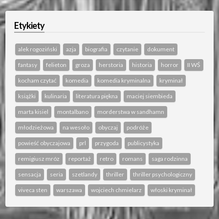
Etykiety
alek rogoziński
azja
biografia
czytanie
dokument
fantasy
felieton
groza
herstoria
historia
horror
II WŚ
kocham czytać
komedia
komedia kryminalna
kryminał
książki
kulinaria
literatura piękna
maciej siembieda
marta kisiel
montalbano
morderstwa w sandhamn
młodzieżowa
na wesoło
obyczaj
podróże
powieść obyczajowa
prl
przygoda
publicystyka
remigiusz mróz
reportaż
retro
romans
saga rodzinna
sensacja
seria
szetlandy
thriller
thriller psychologiczny
viveca sten
warszawa
wojciech chmielarz
włoski kryminał