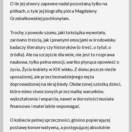
O ile jej utwory zapewne nadal pozostaną tylko na
półkach, o tyle jej biografię pióra Magdaleny
Grzebałkowskiej pochłonęłam.
Trochę z powodu szumu, jaki ta książka wywołała,
zarówno treścią, jak i pewnymi emocjami w środowisku
badaczy literatury czy historyków (o treść, o tytuł, o
źródła). Ale na szczęście dla mnie, nie jest to rozprawa
naukowa, tylko pełna emocji, wartko płynąca opowieść o
życiu. Życiu kobiety w XIX wieku. Z domu jeszcze nieźle
uposażonej, ale przez beznadziejnego męża
doprowadzonej na skraj biedy. Obdarzonej szóstką dzieci,
które mimo stworzonych przez matkę warunków,
wykształcenia i wsparcia, nawet w dorosłości musiała
finansowo i materialnie wspomagać.
O kobiecie pełnej sprzeczności, głośno popierającej
postawę konserwatywną, a postępującej absolutnie