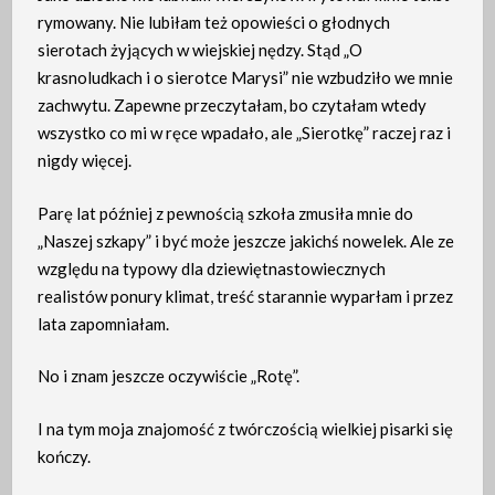
rymowany. Nie lubiłam też opowieści o głodnych
sierotach żyjących w wiejskiej nędzy. Stąd „O
krasnoludkach i o sierotce Marysi” nie wzbudziło we mnie
zachwytu. Zapewne przeczytałam, bo czytałam wtedy
wszystko co mi w ręce wpadało, ale „Sierotkę” raczej raz i
nigdy więcej.
Parę lat później z pewnością szkoła zmusiła mnie do
„Naszej szkapy” i być może jeszcze jakichś nowelek. Ale ze
względu na typowy dla dziewiętnastowiecznych
realistów ponury klimat, treść starannie wyparłam i przez
lata zapomniałam.
No i znam jeszcze oczywiście „Rotę”.
I na tym moja znajomość z twórczością wielkiej pisarki się
kończy.