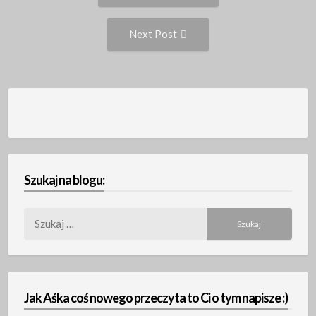
navigation
Next
Next Post
Post:
Szukaj na blogu:
Szukaj:
Jak Aśka coś nowego przeczyta to Ci o tym napisze :)