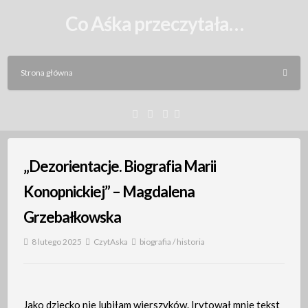
Skip
Co Aśka przeczytała…
to
content
Strona główna
Facebook
Instagram
Email
„Dezorientacje. Biografia Marii
Konopnickiej” – Magdalena
Grzebałkowska
8 lutego 2025
CzytAska
biografia
/
historia
Jako dziecko nie lubiłam wierszyków. Irytował mnie tekst