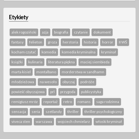
Etykiety
alek rogoziński
azja
biografia
czytanie
dokument
fantasy
felieton
groza
herstoria
historia
horror
II WŚ
kocham czytać
komedia
komedia kryminalna
kryminał
książki
kulinaria
literatura piękna
maciej siembieda
marta kisiel
montalbano
morderstwa w sandhamn
młodzieżowa
na wesoło
obyczaj
podróże
powieść obyczajowa
prl
przygoda
publicystyka
remigiusz mróz
reportaż
retro
romans
saga rodzinna
sensacja
seria
szetlandy
thriller
thriller psychologiczny
viveca sten
warszawa
wojciech chmielarz
włoski kryminał