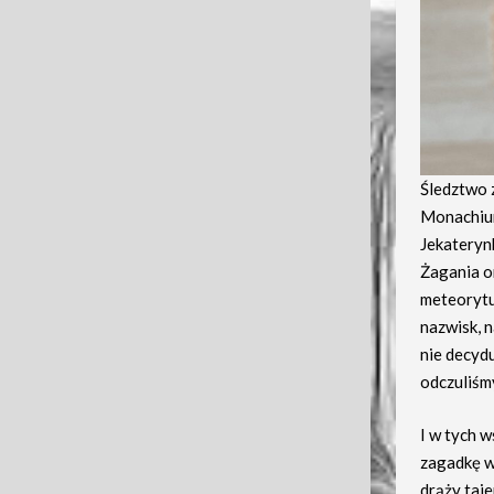
Śledztwo 
Monachium 
Jekaterynb
Żagania o
meteorytu 
nazwisk, 
nie decydu
odczuliśm
I w tych w
zagadkę w
drąży taje