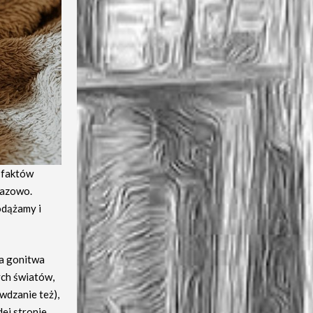
 faktów
razowo.
odążamy i
na gonitwa
ych światów,
wdzanie też),
ej stronie.