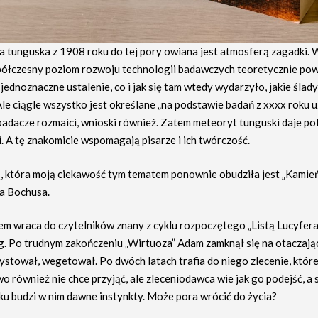
a tunguska z 1908 roku do tej pory owiana jest atmosferą zagadki
spółczesny poziom rozwoju technologii badawczych teoretycznie pow
jednoznaczne ustalenie, co i jak się tam wtedy wydarzyło, jakie ślad
Ale ciągle wszystko jest określane „na podstawie badań z xxxx roku uz
 badacze rozmaici, wnioski również. Zatem meteoryt tunguski daje po
. A tę znakomicie wspomagają pisarze i ich twórczość.
, która moją ciekawość tym tematem ponownie obudziła jest „Kamie
a Bochusa.
em wraca do czytelników znany z cyklu rozpoczętego „Listą Lucyfera
. Po trudnym zakończeniu „Wirtuoza” Adam zamknął się na otaczając
zystował, wegetował. Po dwóch latach trafia do niego zlecenie, któr
o również nie chce przyjąć, ale zleceniodawca wie jak go podejść, a
ku budzi w nim dawne instynkty. Może pora wrócić do życia?