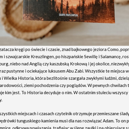
zatacza kręgi po świecie i czasie, znad bajkowego jeziora Como, pop
i szwajcarskie Kreuzlingen, po hiszpańskie Sewillę i Salamancę, ros
urg, niebo nad Anglią czy kaszubską Krokową i jej okolice, niezwykł
raz pustynne i ociekające luksusem Abu Zabi. Wszystkie te miejsca w
i Wielka Historia, która bezlitośnie szargała zwykłymi ludźmi, dziel
narodowości, ziemi pochodzenia czy poglądów. W pewnych chwilach 
je kim jest. To Historia decyduje o nim. W ostatnim stuleciu wszyscy
y.
szystkich miejscach i czasach czytelnik otrzymuje przemieszane ślady 
ędrówki tunguskiego kamienia musi dla nas rozwiązać Adam. To on
mnice, odkrywa powiązania, trafiając w ślepe zaułki i na obiecujące sz