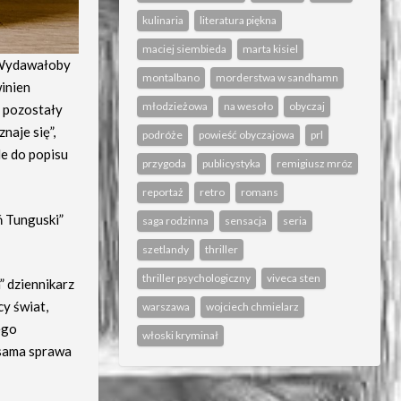
kulinaria
literatura piękna
maciej siembieda
marta kisiel
. Wydawałoby
montalbano
morderstwa w sandhamn
inien
młodzieżowa
na wesoło
obyczaj
y pozostały
naje się”,
podróże
powieść obyczajowa
prl
le do popisu
przygoda
publicystyka
remigiusz mróz
reportaż
retro
romans
ń Tunguski”
saga rodzinna
sensacja
seria
szetlandy
thriller
thriller psychologiczny
viveca sten
” dziennikarz
y świat,
warszawa
wojciech chmielarz
ego
włoski kryminał
 sama sprawa