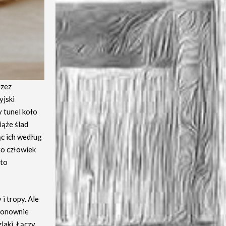
rzez
yjski
y tunel koło
iąże ślad
ąc ich według
to człowiek
 to
i tropy. Ale
 ponownie
laki. Łączy