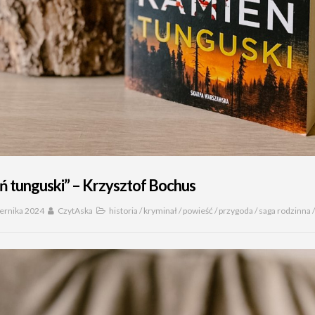
ń tunguski” – Krzysztof Bochus
iernika 2024
CzytAska
historia
/
kryminał
/
powieść
/
przygoda
/
saga rodzinna