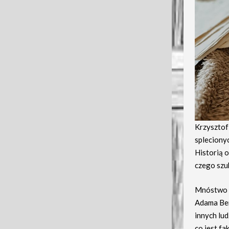
Krzysztof
spleciony
Historią o
czego szu
Mnóstwo e
Adama Ber
innych lud
co jest fa