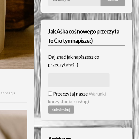
Jak Aśka coś nowego przeczyta
to Ci o tym napisze :)
Daj znać jak napiszesz co
przeczytałaś :)
/
sensacja
Przeczytaj nasze
Warunki
korzystania z usługi