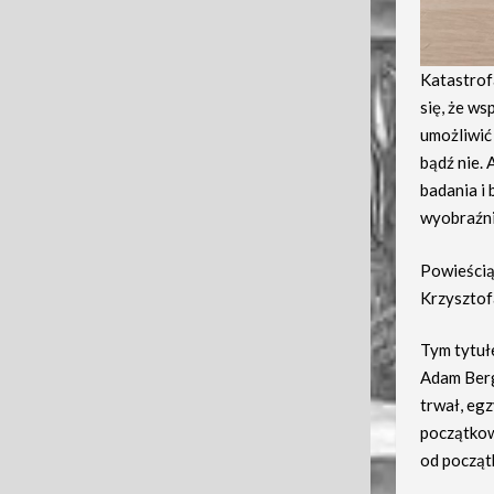
Katastrof
się, że w
umożliwić 
bądź nie. 
badania i
wyobraźni
Powieścią
Krzysztof
Tym tytuł
Adam Berg
trwał, eg
początkow
od począt