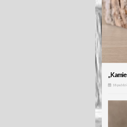
„Kamie
18 paźdz