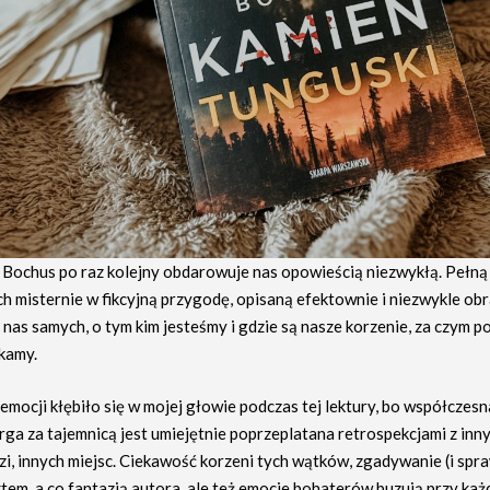
 Bochus po raz kolejny obdarowuje nas opowieścią niezwykłą. Pełną
ch misternie w fikcyjną przygodę, opisaną efektownie i niezwykle ob
 nas samych, o tym kim jesteśmy i gdzie są nasze korzenie, za czym p
kamy.
mocji kłębiło się w mojej głowie podczas tej lektury, bo współczes
ga za tajemnicą jest umiejętnie poprzeplatana retrospekcjami z inn
zi, innych miejsc. Ciekawość korzeni tych wątków, zgadywanie (i spra
ktem, a co fantazją autora, ale też emocje bohaterów buzują przy każd