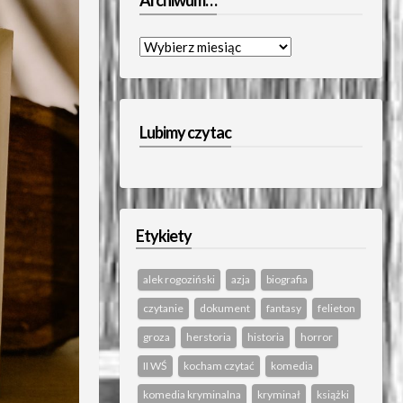
Archiwum…
Archiwum…
Lubimy czytac
Etykiety
alek rogoziński
azja
biografia
czytanie
dokument
fantasy
felieton
groza
herstoria
historia
horror
II WŚ
kocham czytać
komedia
komedia kryminalna
kryminał
książki