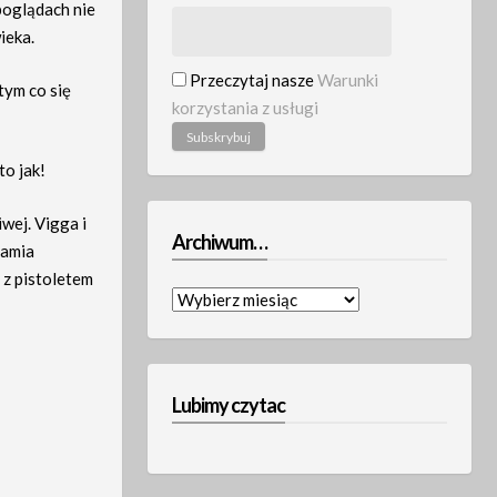
poglądach nie
ieka.
Przeczytaj nasze
Warunki
tym co się
korzystania z usługi
to jak!
wej. Vigga i
Archiwum…
łamia
 z pistoletem
Archiwum…
Lubimy czytac