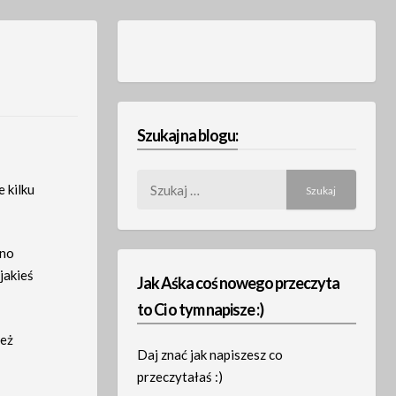
Szukaj na blogu:
Szukaj:
e kilku
wno
jakieś
Jak Aśka coś nowego przeczyta
to Ci o tym napisze :)
też
Daj znać jak napiszesz co
przeczytałaś :)