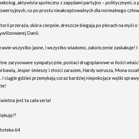
nekolog, aktywista społeczny z zapędami partyjno – politycznymi, o 
rowersyjnych, co po prostu nieakceptowalnych dla normalnego człow
torii przeraża, skóra cierpnie, dreszcze biegają po plecach na myśl o 
ywilizowanej Danii.
prawie wszystko jasne, i wszystko wiadomo, zakończenie zaskakuje! I 
tne zarysowane sympatycznie, postaci drugoplanowe w ilości właści
 bawią, Jesper śmieszy i złości zarazem, Hardy wzrusza, Mona osza
 I ciągle gdzieś przemykają coraz bardziej niepokojące wątki sprawy
ie!
wietna jest ta cała seria!
iękuję!?
rtoteka 64