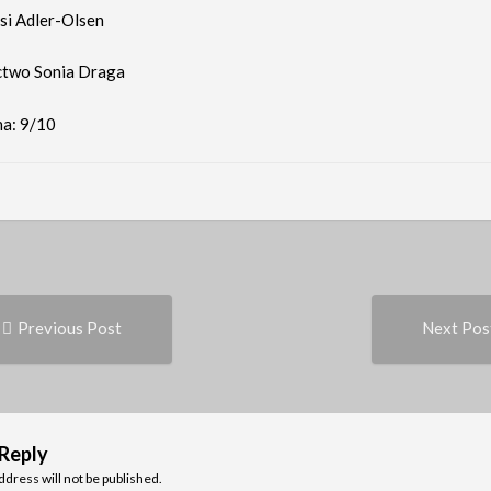
ssi Adler-Olsen
two Sonia Draga
a: 9/10
Previous
t
Previous Post
Next Pos
post:
igation
 Reply
ddress will not be published.