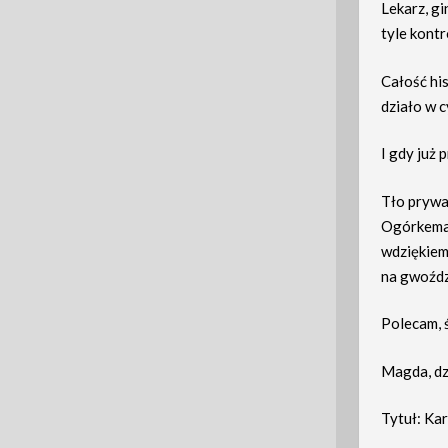
Lekarz, gi
tyle kont
Całość his
działo w c
I gdy już 
Tło prywa
Ogórkemal
wdziękiem.
na gwoźdz
Polecam, ś
Magda, dz
Tytuł: Ka