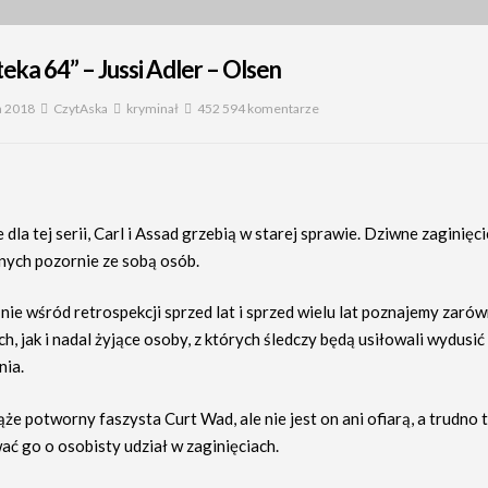
eka 64” – Jussi Adler – Olsen
a 2018
CzytAska
kryminał
452 594 komentarze
 dla tej serii, Carl i Assad grzebią w starej sprawie. Dziwne zaginięci
nych pozornie ze sobą osób.
nie wśród retrospekcji sprzed lat i sprzed wielu lat poznajemy zaró
h, jak i nadal żyjące osoby, z których śledczy będą usiłowali wydusić 
ia.
że potworny faszysta Curt Wad, ale nie jest on ani ofiarą, a trudno 
ać go o osobisty udział w zaginięciach.