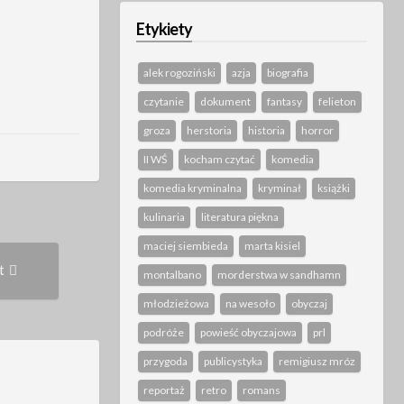
Etykiety
alek rogoziński
azja
biografia
czytanie
dokument
fantasy
felieton
groza
herstoria
historia
horror
II WŚ
kocham czytać
komedia
komedia kryminalna
kryminał
książki
kulinaria
literatura piękna
maciej siembieda
marta kisiel
Next
t
Post:
montalbano
morderstwa w sandhamn
młodzieżowa
na wesoło
obyczaj
podróże
powieść obyczajowa
prl
przygoda
publicystyka
remigiusz mróz
reportaż
retro
romans