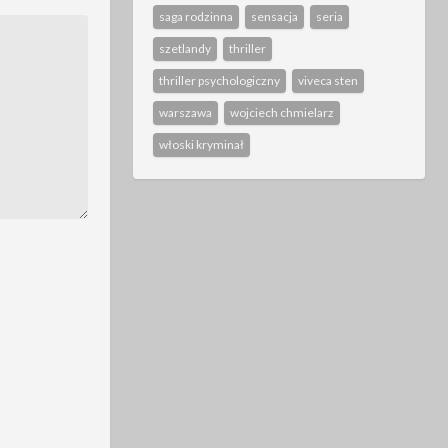
saga rodzinna
sensacja
seria
szetlandy
thriller
thriller psychologiczny
viveca sten
warszawa
wojciech chmielarz
włoski kryminał