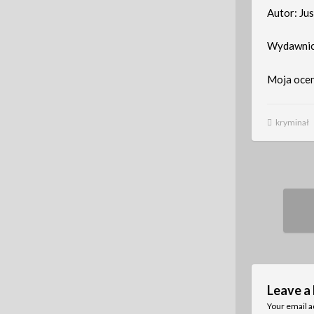
Autor: Ju
Wydawnic
Moja ocen
kryminał
Pos
nav
Leave a
Your email a