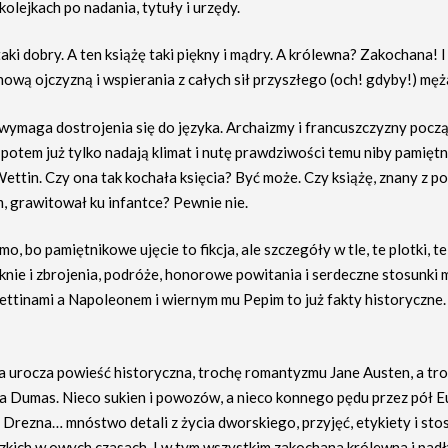
kolejkach po nadania, tytuły i urzędy.
 taki dobry. A ten książę taki piękny i mądry. A królewna? Zakochana! I
ową ojczyzną i wspierania z całych sił przyszłego (och! gdyby!) męż
wymaga dostrojenia się do języka. Archaizmy i francuszczyzny poc
 potem już tylko nadają klimat i nutę prawdziwości temu niby pamięt
ettin. Czy ona tak kochała księcia? Być może. Czy książę, znany z p
, grawitował ku infantce? Pewnie nie.
o, bo pamiętnikowe ujęcie to fikcja, ale szczegóły w tle, te plotki, te 
knie i zbrojenia, podróże, honorowe powitania i serdeczne stosunki 
ttinami a Napoleonem i wiernym mu Pepim to już fakty historyczne. I
 urocza powieść historyczna, trochę romantyzmu Jane Austen, a tr
a Dumas. Nieco sukien i powozów, a nieco konnego pędu przez pół E
 Drezna… mnóstwo detali z życia dworskiego, przyjęć, etykiety i st
zkich w owych czasach. I w tym wszystkim zakochana królewna i padł