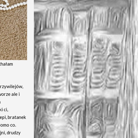
ochałam
przywilejów,
orze ale i
m
 ci,
epi, bratanek
domo co.
jni, drudzy