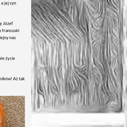
a jej syn
żę Józef
 francuski
lejny nas
ałe życie
zników! Aż tak