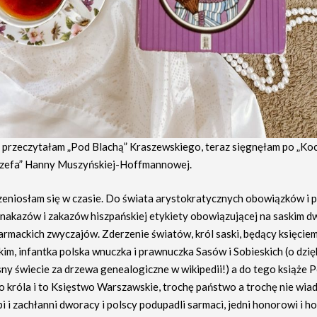
ż przeczytałam „Pod Blachą” Kraszewskiego, teraz sięgnęłam po „K
ózefa” Hanny Muszyńskiej-Hoffmannowej.
rzeniosłam się w czasie. Do świata arystokratycznych obowiązków i 
 nakazów i zakazów hiszpańskiej etykiety obowiązującej na saskim dw
sarmackich zwyczajów. Zderzenie światów, król saski, będący księcie
m, infantka polska wnuczka i prawnuczka Sasów i Sobieskich (o dzięki
ny świecie za drzewa genealogiczne w wikipedii!) a do tego książe P
o króla i to Księstwo Warszawskie, trochę państwo a trochę nie wia
i i zachłanni dworacy i polscy podupadli sarmaci, jedni honorowi i ho