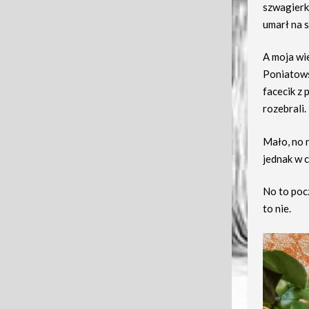
szwagierki
umarł na s
A moja wie
Poniatows
facecik z 
rozebrali.
Mało, no n
jednak w 
No to pocz
to nie.