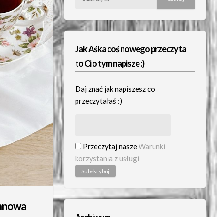
Jak Aśka coś nowego przeczyta
to Ci o tym napisze :)
Daj znać jak napiszesz co
przeczytałaś :)
Przeczytaj nasze
Warunki
korzystania z usługi
annowa