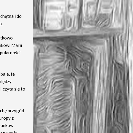
 chętna i do
a.
zątkowo
nikowi Marii
opularności
bale, te
między
 czyta się to
ochę przygód
uropy z
osunków
y na polu