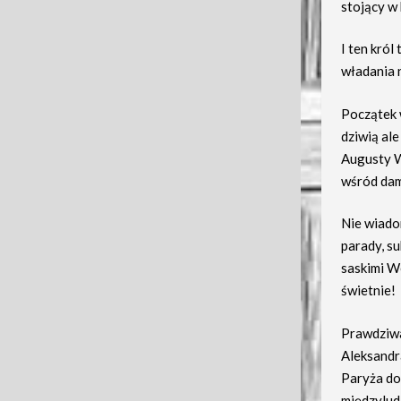
stojący w 
I ten król
władania n
Początek 
dziwią ale
Augusty W
wśród dam
Nie wiadom
parady, su
saskimi We
świetnie!
Prawdziwa
Aleksandr
Paryża do
międzylud