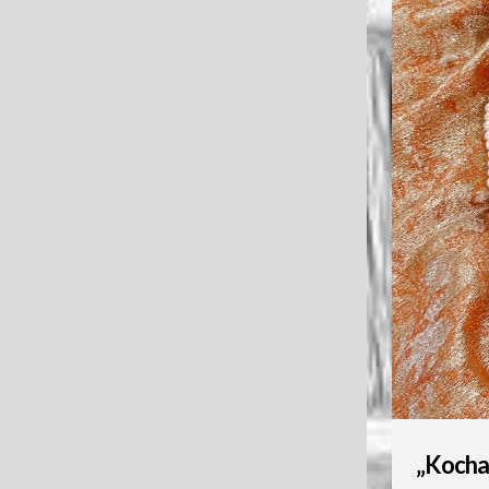
„Kocha