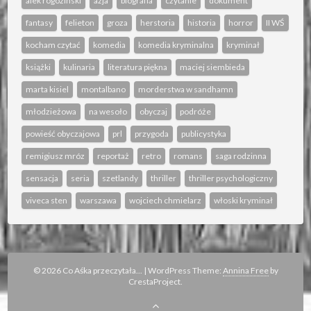
alek rogoziński
azja
biografia
czytanie
dokument
fantasy
felieton
groza
herstoria
historia
horror
II WŚ
kocham czytać
komedia
komedia kryminalna
kryminał
książki
kulinaria
literatura piękna
maciej siembieda
marta kisiel
montalbano
morderstwa w sandhamn
młodzieżowa
na wesoło
obyczaj
podróże
powieść obyczajowa
prl
przygoda
publicystyka
remigiusz mróz
reportaż
retro
romans
saga rodzinna
sensacja
seria
szetlandy
thriller
thriller psychologiczny
viveca sten
warszawa
wojciech chmielarz
włoski kryminał
© 2026 Co Aśka przeczytała...
|
WordPress Theme:
Annina Free
by
CrestaProject.