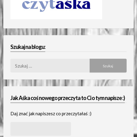
Szukaj na blogu:
Szukaj:
Jak Aśka coś nowego przeczyta to Ci o tym napisze :)
Daj znać jak napiszesz co przeczytałaś :)