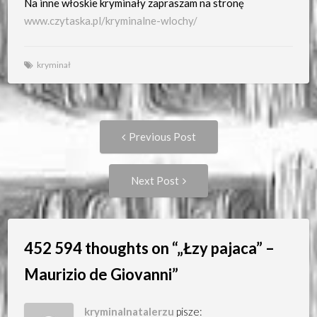
Na inne włoskie kryminały zapraszam na stronę
www.czytaska.pl/kryminalne-wlochy/
kryminał
Post
Previous
Previous Post
post:
navigation
Next
Next Post
Post:
452 594 thoughts on “
„Łzy pajaca” –
Maurizio de Giovanni
”
kryminalnatalerzu
pisze: