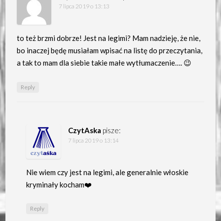
7 lipca 2019 o 13:13
to też brzmi dobrze! Jest na legimi? Mam nadzieję, że nie,
bo inaczej będę musiałam wpisać na listę do przeczytania,
a tak to mam dla siebie takie małe wytłumaczenie…. 😉
Reply
CzytAska
pisze:
7 lipca 2019 o 13:14
Nie wiem czy jest na legimi, ale generalnie włoskie
kryminały kocham❤️
Reply