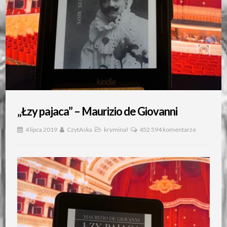
„Łzy pajaca” – Maurizio de Giovanni
4 lipca 2019
CzytAska
kryminał
452 594 komentarze