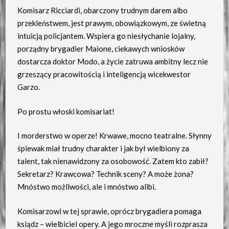
Komisarz Ricciardi, obarczony trudnym darem albo
przekleństwem, jest prawym, obowiązkowym, ze świetną
intuicją policjantem. Wspiera go niesłychanie lojalny,
porządny brygadier Maione, ciekawych wniosków
dostarcza doktor Modo, a życie zatruwa ambitny lecz nie
grzeszący pracowitością i inteligencją wicekwestor
Garzo.
Po prostu włoski komisariat!
I morderstwo w operze! Krwawe, mocno teatralne. Słynny
śpiewak miał trudny charakter i jak był wielbiony za
talent, tak nienawidzony za osobowość. Zatem kto zabił?
Sekretarz? Krawcowa? Technik sceny? A może żona?
Mnóstwo możliwości, ale i mnóstwo alibi.
Komisarzowi w tej sprawie, oprócz brygadiera pomaga
ksiądz – wielbiciel opery. A jego mroczne myśli rozprasza