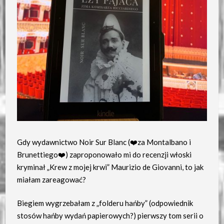
Gdy wydawnictwo Noir Sur Blanc (❤️za Montalbano i
Brunettiego❤️) zaproponowało mi do recenzji włoski
kryminał „Krew z mojej krwi” Maurizio de Giovanni, to jak
miałam zareagować?
Biegiem wygrzebałam z „folderu hańby” (odpowiednik
stosów hańby wydań papierowych?) pierwszy tom serii o