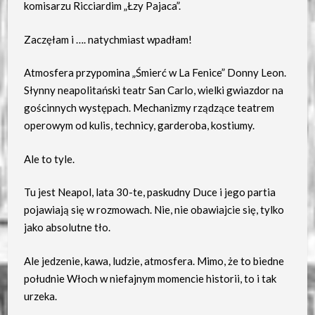
komisarzu Ricciardim „Łzy Pajaca”.
Zaczęłam i …. natychmiast wpadłam!
Atmosfera przypomina „Śmierć w La Fenice” Donny Leon.
Słynny neapolitański teatr San Carlo, wielki gwiazdor na
gościnnych występach. Mechanizmy rządzące teatrem
operowym od kulis, technicy, garderoba, kostiumy.
Ale to tyle.
Tu jest Neapol, lata 30-te, paskudny Duce i jego partia
pojawiają się w rozmowach. Nie, nie obawiajcie się, tylko
jako absolutne tło.
Ale jedzenie, kawa, ludzie, atmosfera. Mimo, że to biedne
południe Włoch w niefajnym momencie historii, to i tak
urzeka.