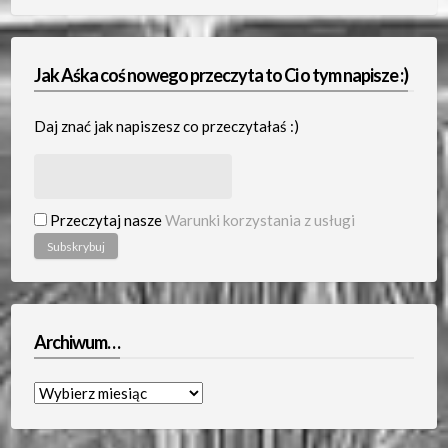
Jak Aśka coś nowego przeczyta to Ci o tym napisze :)
Daj znać jak napiszesz co przeczytałaś :)
Przeczytaj nasze
Warunki korzystania z usługi
Archiwum…
Archiwum…