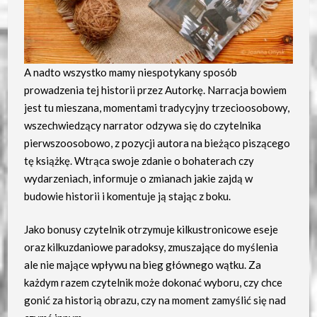
A nadto wszystko mamy niespotykany sposób
prowadzenia tej historii przez Autorkę. Narracja bowiem
jest tu mieszana, momentami tradycyjny trzecioosobowy,
wszechwiedzący narrator odzywa się do czytelnika
pierwszoosobowo, z pozycji autora na bieżąco piszącego
tę książkę. Wtrąca swoje zdanie o bohaterach czy
wydarzeniach, informuje o zmianach jakie zajdą w
budowie historii i komentuje ją stając z boku.
Jako bonusy czytelnik otrzymuje kilkustronicowe eseje
oraz kilkuzdaniowe paradoksy, zmuszające do myślenia
ale nie mające wpływu na bieg głównego wątku. Za
każdym razem czytelnik może dokonać wyboru, czy chce
gonić za historią obrazu, czy na moment zamyślić się nad