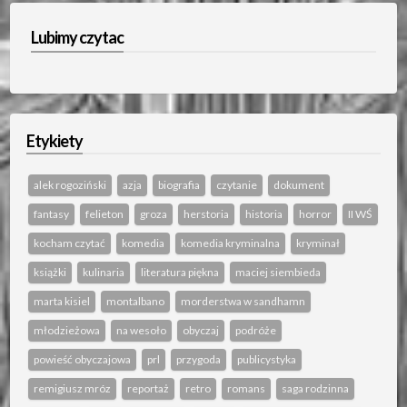
Lubimy czytac
Etykiety
alek rogoziński
azja
biografia
czytanie
dokument
fantasy
felieton
groza
herstoria
historia
horror
II WŚ
kocham czytać
komedia
komedia kryminalna
kryminał
książki
kulinaria
literatura piękna
maciej siembieda
marta kisiel
montalbano
morderstwa w sandhamn
młodzieżowa
na wesoło
obyczaj
podróże
powieść obyczajowa
prl
przygoda
publicystyka
remigiusz mróz
reportaż
retro
romans
saga rodzinna