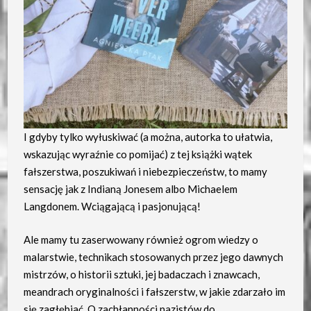
I gdyby tylko wyłuskiwać (a można, autorka to ułatwia,
wskazując wyraźnie co pomijać) z tej książki wątek
fałszerstwa, poszukiwań i niebezpieczeństw, to mamy
sensację jak z Indianą Jonesem albo Michaelem
Langdonem. Wciągającą i pasjonującą!
Ale mamy tu zaserwowany również ogrom wiedzy o
malarstwie, technikach stosowanych przez jego dawnych
mistrzów, o historii sztuki, jej badaczach i znawcach,
meandrach oryginalności i fałszerstw, w jakie zdarzało im
się zagłębiać. O zachłanności nazistów do