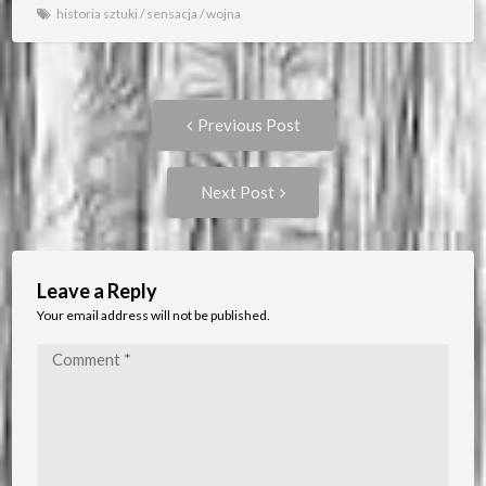
historia sztuki
/
sensacja
/
wojna
Post
Previous
Previous Post
post:
navigation
Next
Next Post
Post:
Leave a Reply
Your email address will not be published.
Comment
*