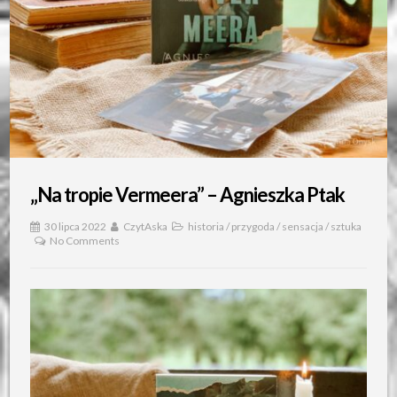
„Na tropie Vermeera” – Agnieszka Ptak
30 lipca 2022
CzytAska
historia
/
przygoda
/
sensacja
/
sztuka
No Comments