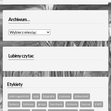
Archiwum…
Archiwum…
Lubimy czytac
Etykiety
alek rogoziński
azja
biografia
czytanie
dokument
fantasy
felieton
groza
herstoria
historia
horror
II WŚ