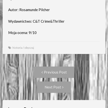
Autor: Rosamunde Pilcher
Wydawnictwo: C&T Crime&Thriller
Moja ocena: 9/10
historia
/
obyczaj
Post
Previous
Previous Post
post:
navigation
Next
Next Post
Post: