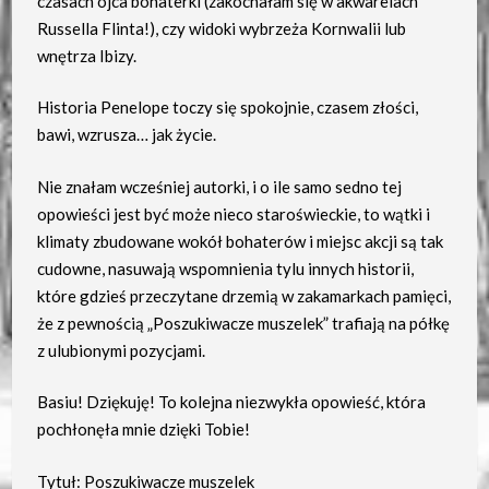
czasach ojca bohaterki (zakochałam się w akwarelach
Russella Flinta!), czy widoki wybrzeża Kornwalii lub
wnętrza Ibizy.
Historia Penelope toczy się spokojnie, czasem złości,
bawi, wzrusza… jak życie.
Nie znałam wcześniej autorki, i o ile samo sedno tej
opowieści jest być może nieco staroświeckie, to wątki i
klimaty zbudowane wokół bohaterów i miejsc akcji są tak
cudowne, nasuwają wspomnienia tylu innych historii,
które gdzieś przeczytane drzemią w zakamarkach pamięci,
że z pewnością „Poszukiwacze muszelek” trafiają na półkę
z ulubionymi pozycjami.
Basiu! Dziękuję! To kolejna niezwykła opowieść, która
pochłonęła mnie dzięki Tobie!
Tytuł: Poszukiwacze muszelek