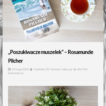
„Poszukiwacze muszelek” – Rosamunde
Pilcher
29 maja 2020
CzytAska
historia
/
obyczaj
452 594
komentarze