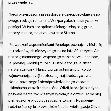
przez wiele lat.
Nieco przymuszona przez dorosłe dzieci, decyduje się na
swego rodzaju remanent. W szpargałach na strychu i w
pamięci. W tych porządkach niebagatelną rolę grają
obrazy jej ojca, malarza Lawrenca Sterna.
Prowadzeni wspomnieniami Penelope poznajemy historię
jej rodziców, ich niezwykłego jak na lata 30-te życia. Ale i
historię nieudanego, wojennego małżeństwa Penelope, i
jej jedynej, wielkiej miłości. Historie trojga jej dzieci,
najstarszej córki Nancy, z przerostem ambicji co do
zajmowanej pozycji społecznej, najmłodszego syna
Noela, pazernego i nieodpowiedzialnego zarazem
lekkoducha, oraz średniej córki, Olivii, która jako jedyna
pozwala matce żyć własnym życiem, nie oczekując od niej
pieniędzy, nie próbując rządzić jej życiem. Poznajemy
rodzinę Nancy, brak związków Noela i wielką pasję Olivii,