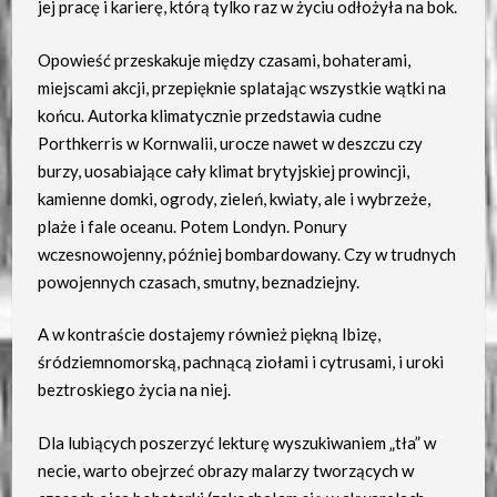
jej pracę i karierę, którą tylko raz w życiu odłożyła na bok.
Opowieść przeskakuje między czasami, bohaterami,
miejscami akcji, przepięknie splatając wszystkie wątki na
końcu. Autorka klimatycznie przedstawia cudne
Porthkerris w Kornwalii, urocze nawet w deszczu czy
burzy, uosabiające cały klimat brytyjskiej prowincji,
kamienne domki, ogrody, zieleń, kwiaty, ale i wybrzeże,
plaże i fale oceanu. Potem Londyn. Ponury
wczesnowojenny, później bombardowany. Czy w trudnych
powojennych czasach, smutny, beznadziejny.
A w kontraście dostajemy również piękną Ibizę,
śródziemnomorską, pachnącą ziołami i cytrusami, i uroki
beztroskiego życia na niej.
Dla lubiących poszerzyć lekturę wyszukiwaniem „tła” w
necie, warto obejrzeć obrazy malarzy tworzących w