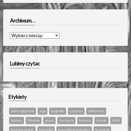
Archiwum…
Archiwum…
Lubimy czytac
Etykiety
alek rogoziński
azja
biografia
czytanie
dokument
fantasy
felieton
groza
herstoria
historia
horror
II WŚ
kocham czytać
komedia
komedia kryminalna
kryminał