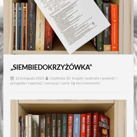
„SIEMBIEDOKRZYŻÓWKA”
12 listopada 2023
CzytAska
książki
/
podróże
/
powieść
/
przygoda
/
reportaż
/
sensacja
/
seria
No Comments