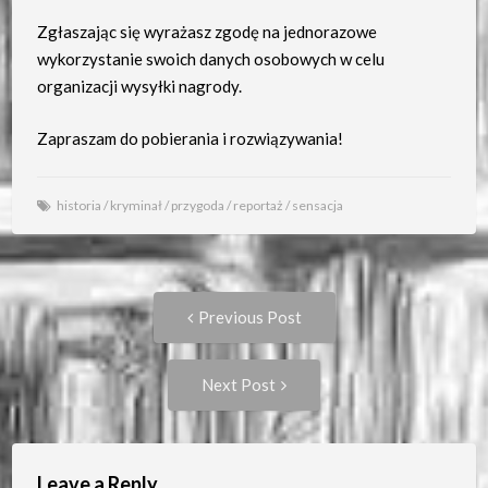
Zgłaszając się wyrażasz zgodę na jednorazowe
wykorzystanie swoich danych osobowych w celu
organizacji wysyłki nagrody.
Zapraszam do pobierania i rozwiązywania!
historia
/
kryminał
/
przygoda
/
reportaż
/
sensacja
Post
Previous
Previous Post
post:
navigation
Next
Next Post
Post:
Leave a Reply