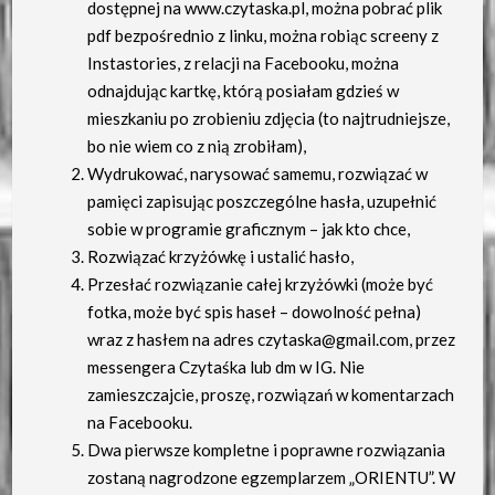
dostępnej na www.czytaska.pl, można pobrać plik
pdf bezpośrednio z linku, można robiąc screeny z
Instastories, z relacji na Facebooku, można
odnajdując kartkę, którą posiałam gdzieś w
mieszkaniu po zrobieniu zdjęcia (to najtrudniejsze,
bo nie wiem co z nią zrobiłam),
Wydrukować, narysować samemu, rozwiązać w
pamięci zapisując poszczególne hasła, uzupełnić
sobie w programie graficznym – jak kto chce,
Rozwiązać krzyżówkę i ustalić hasło,
Przesłać rozwiązanie całej krzyżówki (może być
fotka, może być spis haseł – dowolność pełna)
wraz z hasłem na adres czytaska@gmail.com, przez
messengera Czytaśka lub dm w IG. Nie
zamieszczajcie, proszę, rozwiązań w komentarzach
na Facebooku.
Dwa pierwsze kompletne i poprawne rozwiązania
zostaną nagrodzone egzemplarzem „ORIENTU”. W