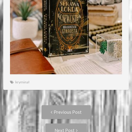
kryminał
Post
Previous
Previous Post
post:
navigation
Next
Next Post