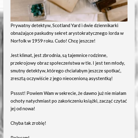
Prywatny detektyw, Scotland Yard i dwie dziennikarki
obnażające paskudny sekret arystokratycznego lorda w
Norfolk w 1959 roku. Cudo! Chcę jeszcze!
Jest klimat, jest zbrodnia, są tajemnice rodzinne,
przekrojowy obraz społeczeństwa w tle. I jest ten młody,
smutny detektyw, którego chciałabym jeszcze spotkać,
zresztą oczywiście z jego nieocenioną asystentką!
Psssst! Powiem Wam w sekrecie, że dawno już nie miałam
ochoty natychmiast po zakończeniu książki, zacząć czytać
jej od nowa!
Chyba tak zrobię!
Polecam!