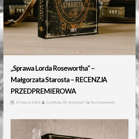
„Sprawa Lorda Rosewortha” –
Małgorzata Starosta – RECENZJA
PRZEDPREMIEROWA
17 marca 2024
CzytAska
kryminał
No Comments