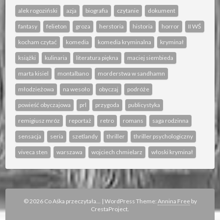
alek rogoziński
azja
biografia
czytanie
dokument
fantasy
felieton
groza
herstoria
historia
horror
II WŚ
kocham czytać
komedia
komedia kryminalna
kryminał
książki
kulinaria
literatura piękna
maciej siembieda
marta kisiel
montalbano
morderstwa w sandhamn
młodzieżowa
na wesoło
obyczaj
podróże
powieść obyczajowa
prl
przygoda
publicystyka
remigiusz mróz
reportaż
retro
romans
saga rodzinna
sensacja
seria
szetlandy
thriller
thriller psychologiczny
viveca sten
warszawa
wojciech chmielarz
włoski kryminał
© 2026 Co Aśka przeczytała...
|
WordPress Theme:
Annina Free
by
CrestaProject.