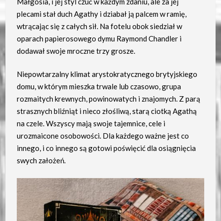
Małgosia, i jej styl czuć w każdym zdaniu, ale za jej
plecami stał duch Agathy i dziabał ją palcem w ramię,
wtrącając się z całych sił. Na fotelu obok siedział w
oparach papierosowego dymu Raymond Chandler i
dodawał swoje mroczne trzy grosze.
Niepowtarzalny klimat arystokratycznego brytyjskiego
domu, w którym mieszka trwale lub czasowo, grupa
rozmaitych krewnych, powinowatych i znajomych. Z parą
strasznych bliźniąt i nieco złośliwą, starą ciotką Agathą
na czele. Wszyscy mają swoje tajemnice, cele i
urozmaicone osobowości. Dla każdego ważne jest co
innego, i co innego są gotowi poświęcić dla osiągnięcia
swych założeń.