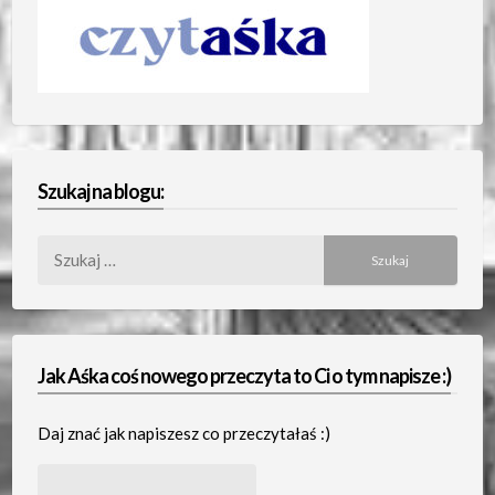
Szukaj na blogu:
Szukaj:
Jak Aśka coś nowego przeczyta to Ci o tym napisze :)
Daj znać jak napiszesz co przeczytałaś :)