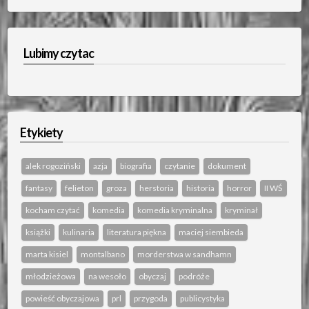
Lubimy czytac
Etykiety
alek rogoziński
azja
biografia
czytanie
dokument
fantasy
felieton
groza
herstoria
historia
horror
II WŚ
kocham czytać
komedia
komedia kryminalna
kryminał
książki
kulinaria
literatura piękna
maciej siembieda
marta kisiel
montalbano
morderstwa w sandhamn
młodzieżowa
na wesoło
obyczaj
podróże
powieść obyczajowa
prl
przygoda
publicystyka