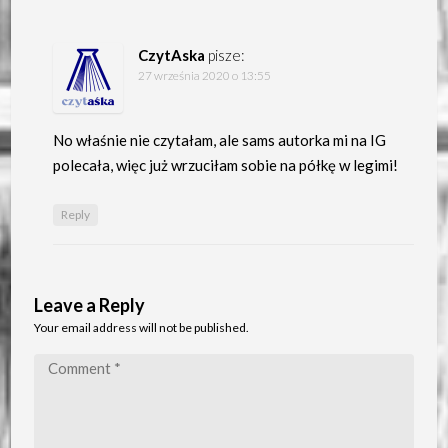
CzytAska
pisze:
27 września 2020 o 13:55
No właśnie nie czytałam, ale sams autorka mi na IG
polecała, więc już wrzuciłam sobie na półkę w legimi!
Reply
Leave a Reply
Your email address will not be published.
Comment
*