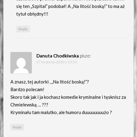
się ten „Szpital” podobał! A „Na litość boską!” to ma aż
tytuł obłędny!!!
Reply
Danuta Chodkiwska
pisze:
27 września 2020 o 13:54
A znasz, tej autorki , „Na litość boską!”?
Bardzo polecam!
Skoro tak jak i ja kochasz komedie kryminalne i tęsknisz za
Chmielewską … ???
Kryminału tam malutko, ale humoru duuuuuuuużo ?
Reply