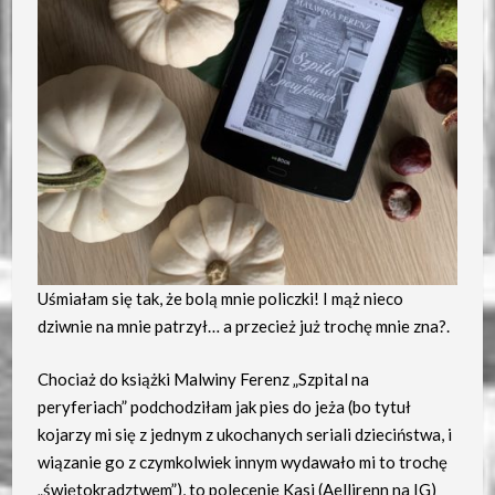
Uśmiałam się tak, że bolą mnie policzki! I mąż nieco
dziwnie na mnie patrzył… a przecież już trochę mnie zna?.
Chociaż do książki Malwiny Ferenz „Szpital na
peryferiach” podchodziłam jak pies do jeża (bo tytuł
kojarzy mi się z jednym z ukochanych seriali dzieciństwa, i
wiązanie go z czymkolwiek innym wydawało mi to trochę
„świętokradztwem”), to polecenie Kasi (Aellirenn na IG)