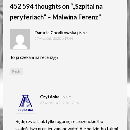
452 594 thoughts on “
„Szpital na
peryferiach” – Malwina Ferenz
”
Danuta Chodkowska
pisze:
27 września 2020 o 17:44
To ja czekam na recenzję?
Reply
CzytAska
pisze:
27 września 2020 o 17:46
Będę czytać jak tylko ogarnę recenzenckie?bo
szaleństwo premier zapanowało! Ale będzie, bo tak mi