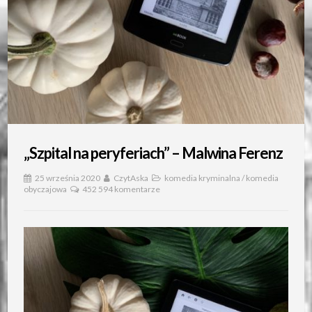
„Szpital na peryferiach” – Malwina Ferenz
25 września 2020
CzytAska
komedia kryminalna
/
komedia
obyczajowa
452 594 komentarze