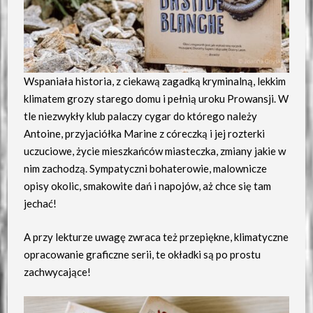
Wspaniała historia, z ciekawą zagadką kryminalną, lekkim
klimatem grozy starego domu i pełnią uroku Prowansji. W
tle niezwykły klub palaczy cygar do którego należy
Antoine, przyjaciółka Marine z córeczką i jej rozterki
uczuciowe, życie mieszkańców miasteczka, zmiany jakie w
nim zachodzą. Sympatyczni bohaterowie, malownicze
opisy okolic, smakowite dań i napojów, aż chce się tam
jechać!
A przy lekturze uwagę zwraca też przepiękne, klimatyczne
opracowanie graficzne serii, te okładki są po prostu
zachwycające!