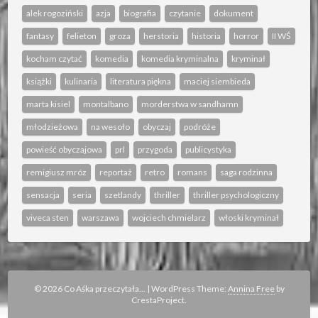
alek rogoziński
azja
biografia
czytanie
dokument
fantasy
felieton
groza
herstoria
historia
horror
II WŚ
kocham czytać
komedia
komedia kryminalna
kryminał
książki
kulinaria
literatura piękna
maciej siembieda
marta kisiel
montalbano
morderstwa w sandhamn
młodzieżowa
na wesoło
obyczaj
podróże
powieść obyczajowa
prl
przygoda
publicystyka
remigiusz mróz
reportaż
retro
romans
saga rodzinna
sensacja
seria
szetlandy
thriller
thriller psychologiczny
viveca sten
warszawa
wojciech chmielarz
włoski kryminał
© 2026 Co Aśka przeczytała...
|
WordPress Theme:
Annina Free
by
CrestaProject.