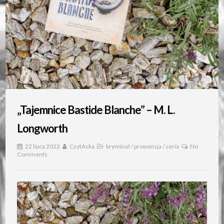
„Tajemnice Bastide Blanche” – M. L.
Longworth
22 lipca 2022
CzytAska
kryminał
/
prowansja
/
seria
No
Comments