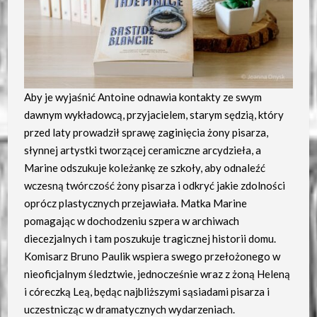
Aby je wyjaśnić Antoine odnawia kontakty ze swym
dawnym wykładowcą, przyjacielem, starym sędzią, który
przed laty prowadził sprawę zaginięcia żony pisarza,
słynnej artystki tworzącej ceramiczne arcydzieła, a
Marine odszukuje koleżankę ze szkoły, aby odnaleźć
wczesną twórczość żony pisarza i odkryć jakie zdolności
oprócz plastycznych przejawiała. Matka Marine
pomagając w dochodzeniu szpera w archiwach
diecezjalnych i tam poszukuje tragicznej historii domu.
Komisarz Bruno Paulik wspiera swego przełożonego w
nieoficjalnym śledztwie, jednocześnie wraz z żoną Heleną
i córeczką Leą, będąc najbliższymi sąsiadami pisarza i
uczestnicząc w dramatycznych wydarzeniach.