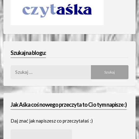
Szukaj na blogu:
Szukaj:
Jak Aśka coś nowego przeczyta to Ci o tym napisze :)
Daj znać jak napiszesz co przeczytałaś :)