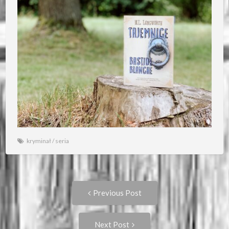
kryminał
/
seria
Post
Previous
Previous Post
post:
navigation
Next
Next Post