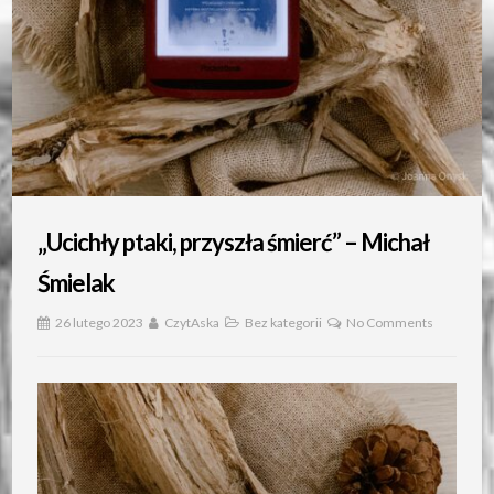
„Ucichły ptaki, przyszła śmierć” – Michał
Śmielak
26 lutego 2023
CzytAska
Bez kategorii
No Comments