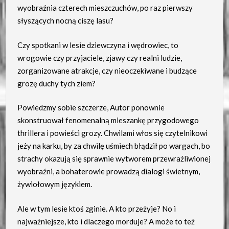
wyobraźnia czterech mieszczuchów, po raz pierwszy
słyszących nocną ciszę lasu?
Czy spotkani w lesie dziewczyna i wędrowiec, to
wrogowie czy przyjaciele, zjawy czy realni ludzie,
zorganizowane atrakcje, czy nieoczekiwane i budzące
grozę duchy tych ziem?
Powiedzmy sobie szczerze, Autor ponownie
skonstruował fenomenalną mieszankę przygodowego
thrillera i powieści grozy. Chwilami włos się czytelnikowi
jeży na karku, by za chwilę uśmiech błądził po wargach, bo
strachy okazują się sprawnie wytworem przewrażliwionej
wyobraźni, a bohaterowie prowadzą dialogi świetnym,
żywiołowym językiem.
Ale w tym lesie ktoś zginie. A kto przeżyje? No i
najważniejsze, kto i dlaczego morduje? A może to też