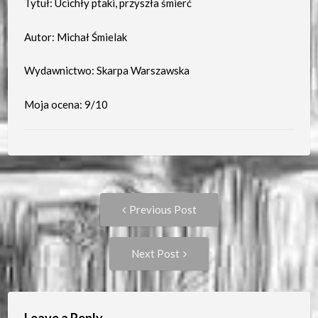
Tytuł: Ucichły ptaki, przyszła śmierć
Autor: Michał Śmielak
Wydawnictwo: Skarpa Warszawska
Moja ocena: 9/10
Post
Previous
Previous Post
post:
navigation
Next
Next Post
Post: