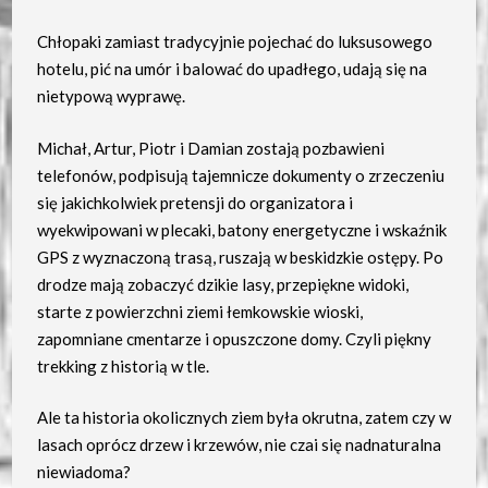
Chłopaki zamiast tradycyjnie pojechać do luksusowego
hotelu, pić na umór i balować do upadłego, udają się na
nietypową wyprawę.
Michał, Artur, Piotr i Damian zostają pozbawieni
telefonów, podpisują tajemnicze dokumenty o zrzeczeniu
się jakichkolwiek pretensji do organizatora i
wyekwipowani w plecaki, batony energetyczne i wskaźnik
GPS z wyznaczoną trasą, ruszają w beskidzkie ostępy. Po
drodze mają zobaczyć dzikie lasy, przepiękne widoki,
starte z powierzchni ziemi łemkowskie wioski,
zapomniane cmentarze i opuszczone domy. Czyli piękny
trekking z historią w tle.
Ale ta historia okolicznych ziem była okrutna, zatem czy w
lasach oprócz drzew i krzewów, nie czai się nadnaturalna
niewiadoma?