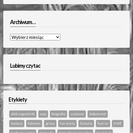
Archiwum…
Archiwum…
Lubimy czytac
Etykiety
alek rogoziński
azja
biografia
czytanie
dokument
fantasy
felieton
groza
herstoria
historia
horror
II WŚ
kocham czytać
komedia
komedia kryminalna
kryminał