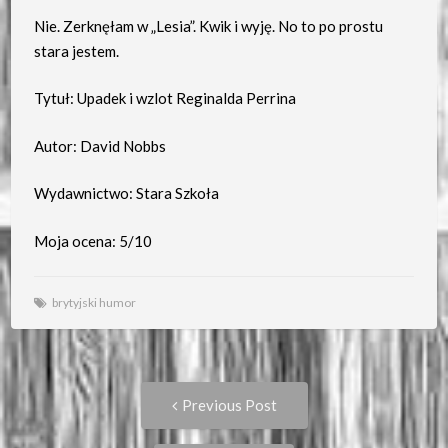
Nie. Zerknęłam w „Lesia”. Kwik i wyję. No to po prostu
stara jestem.
Tytuł: Upadek i wzlot Reginalda Perrina
Autor: David Nobbs
Wydawnictwo: Stara Szkoła
Moja ocena: 5/10
brytyjski humor
Post
Previous
Previous Post
post:
navigation