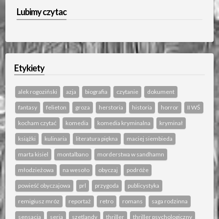
Lubimy czytac
Etykiety
alek rogoziński
azja
biografia
czytanie
dokument
fantasy
felieton
groza
herstoria
historia
horror
II WŚ
kocham czytać
komedia
komedia kryminalna
kryminał
książki
kulinaria
literatura piękna
maciej siembieda
marta kisiel
montalbano
morderstwa w sandhamn
młodzieżowa
na wesoło
obyczaj
podróże
powieść obyczajowa
prl
przygoda
publicystyka
remigiusz mróz
reportaż
retro
romans
saga rodzinna
sensacja
seria
szetlandy
thriller
thriller psychologiczny