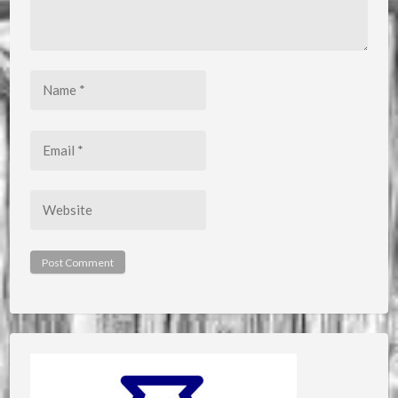
Name
*
Email
*
Website