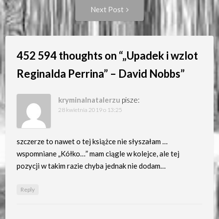
Next
Next Post
Post:
452 594 thoughts on “
„Upadek i wzlot
Reginalda Perrina” – David Nobbs
”
kryminalnatalerzu
pisze:
28 kwietnia 2019 o 13:25
szczerze to nawet o tej książce nie słyszałam …
wspomniane „Kółko…” mam ciągle w kolejce, ale tej
pozycji w takim razie chyba jednak nie dodam…
Reply