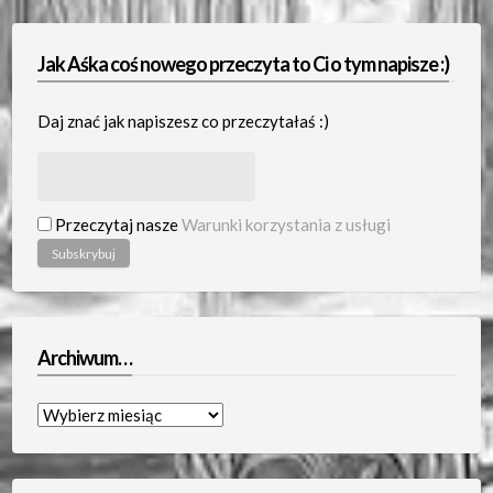
Jak Aśka coś nowego przeczyta to Ci o tym napisze :)
Daj znać jak napiszesz co przeczytałaś :)
Przeczytaj nasze
Warunki korzystania z usługi
Archiwum…
Archiwum…