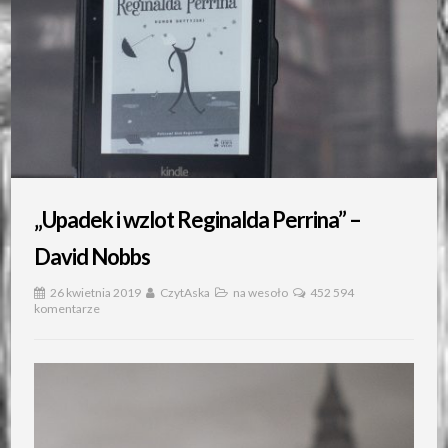
„Upadek i wzlot Reginalda Perrina” –
David Nobbs
26 kwietnia 2019
CzytAska
na wesoło
452 594
komentarze