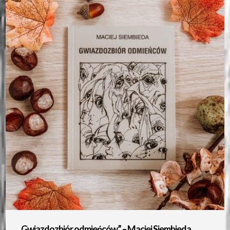
„Gwiazdozbiór odmieńców” – Maciej Siembieda