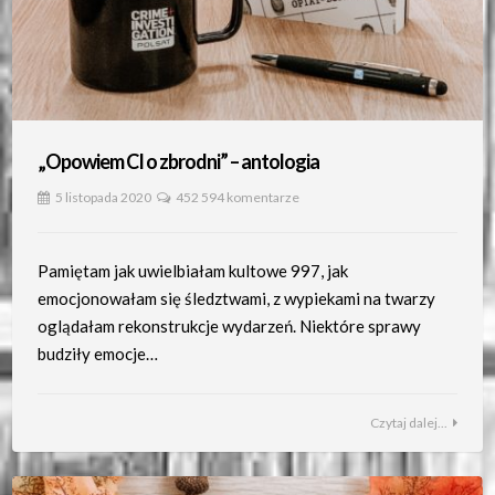
„Opowiem CI o zbrodni” – antologia
5 listopada 2020
452 594 komentarze
Pamiętam jak uwielbiałam kultowe 997, jak
emocjonowałam się śledztwami, z wypiekami na twarzy
oglądałam rekonstrukcje wydarzeń. Niektóre sprawy
budziły emocje…
Czytaj dalej...