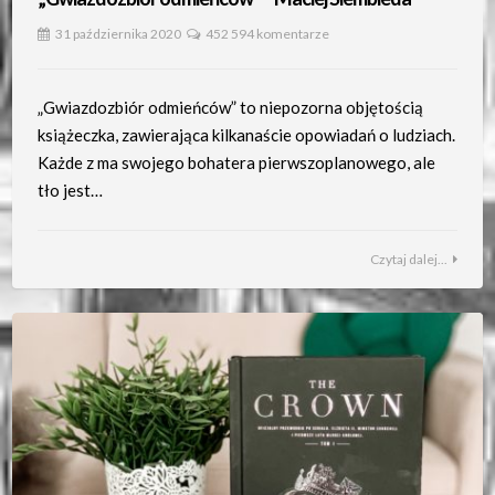
31 października 2020
452 594 komentarze
„Gwiazdozbiór odmieńców” to niepozorna objętością
książeczka, zawierająca kilkanaście opowiadań o ludziach.
Każde z ma swojego bohatera pierwszoplanowego, ale
tło jest…
Czytaj dalej...