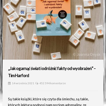
„Jak ogarnąć świat i odróżnić fakty od wyobrażeń” –
Tim Harford
14 września 2021
452 594 komentarze
Są takie książki, które się czyta dla śmiechu, są takie,
których lektura podnosi nam poziom adrenaliny, ze