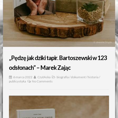
„Pędzę jak dziki tapir. Bartoszewski w 123
odsłonach” – Marek Zając
6 marca 2022
CzytAska
biografia
/
dokument
/
historia
/
publicystyka
No Comments