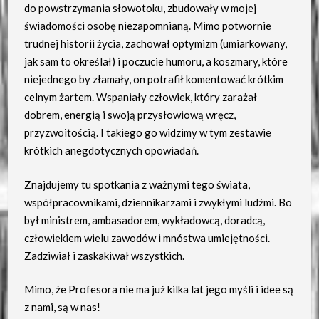
do powstrzymania słowotoku, zbudowały w mojej
świadomości osobę niezapomnianą. Mimo potwornie
trudnej historii życia, zachował optymizm (umiarkowany,
jak sam to określał) i poczucie humoru, a koszmary, które
niejednego by złamały, on potrafił komentować krótkim
celnym żartem. Wspaniały człowiek, który zarażał
dobrem, energią i swoją przysłowiową wręcz,
przyzwoitością. I takiego go widzimy w tym zestawie
krótkich anegdotycznych opowiadań.
Znajdujemy tu spotkania z ważnymi tego świata,
współpracownikami, dziennikarzami i zwykłymi ludźmi. Bo
był ministrem, ambasadorem, wykładowcą, doradcą,
człowiekiem wielu zawodów i mnóstwa umiejętności.
Zadziwiał i zaskakiwał wszystkich.
Mimo, że Profesora nie ma już kilka lat jego myśli i idee są
z nami, są w nas!