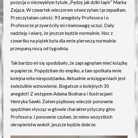
pozycja o niezwykłym tytule „Pędzę jak dziki tapir” Marka
Zająca. W czwartek wieczorem otworzyłam i przepadłam.
Przeczytałam całość. 93 anegdoty Profesora i o
Profesorze przywróciły mi równowagę uczuć. Dały
nadzieję i wiarę, że jeszcze będzie normalnie. Noc z
czwartku na piątek była dla mnie pierwszą normalnie
przespaną nocą od tygodnia.
Tak bardzo mi się spodobało, że zapragnęłam mieć książkę
w papierze. Popędziłam do empiku, a tam spotkała mnie
kolejna miła niespodzianka. Aktualnie w księgarniach jest
świeżutkie wznowienie. Bogatsze o kolejnych 30
anegdot! Z wstępem Adama Bodnara i ilustracjami
Henryka Sawki. Zatem piątkowy wieczór ponownie
spędziłam słysząc w głowie charakterystyczny głos
Profesora. I ponownie czułam, że mimo wszystkich
okropieństw wokół, jeszcze będzie dobrze.