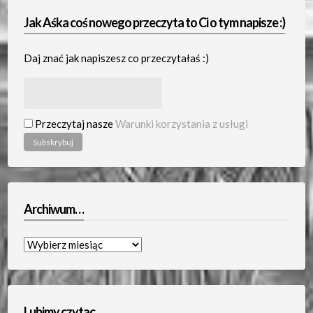
Jak Aśka coś nowego przeczyta to Ci o tym napisze :)
Daj znać jak napiszesz co przeczytałaś :)
Przeczytaj nasze
Warunki korzystania z usługi
Archiwum…
Archiwum…
Lubimy czytac