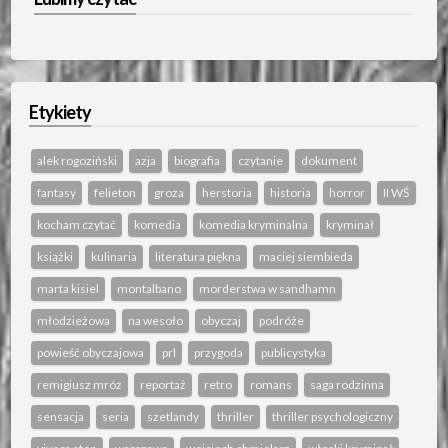
Etykiety
alek rogoziński
azja
biografia
czytanie
dokument
fantasy
felieton
groza
herstoria
historia
horror
II WŚ
kocham czytać
komedia
komedia kryminalna
kryminał
książki
kulinaria
literatura piękna
maciej siembieda
marta kisiel
montalbano
morderstwa w sandhamn
młodzieżowa
na wesoło
obyczaj
podróże
powieść obyczajowa
prl
przygoda
publicystyka
remigiusz mróz
reportaż
retro
romans
saga rodzinna
sensacja
seria
szetlandy
thriller
thriller psychologiczny