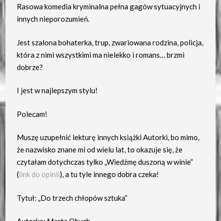
Rasowa komedia kryminalna pełna gagów sytuacyjnych i
innych nieporozumień.
Jest szalona bohaterka, trup, zwariowana rodzina, policja,
która z nimi wszystkimi ma nielekko i romans… brzmi
dobrze?
I jest w najlepszym stylu!
Polecam!
Muszę uzupełnić lekturę innych książki Autorki, bo mimo,
że nazwisko znane mi od wielu lat, to okazuje się, że
czytałam dotychczas tylko „Wiedźmę duszoną w winie”
(
link do opinii
), a tu tyle innego dobra czeka!
Tytuł: „Do trzech chłopów sztuka”