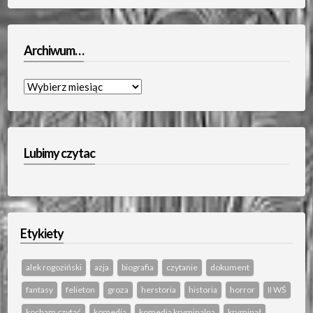
Archiwum…
Archiwum…
Lubimy czytac
Etykiety
alek rogoziński
azja
biografia
czytanie
dokument
fantasy
felieton
groza
herstoria
historia
horror
II WŚ
kocham czytać
komedia
komedia kryminalna
kryminał