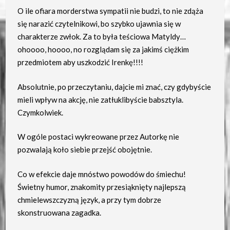
O ile ofiara morderstwa sympatii nie budzi, to nie zdąża
się narazić czytelnikowi, bo szybko ujawnia się w
charakterze zwłok. Za to była teściowa Matyldy…
ohoooo, hoooo, no rozglądam się za jakimś ciężkim
przedmiotem aby uszkodzić Irenkę!!!!
Absolutnie, po przeczytaniu, dajcie mi znać, czy gdybyście
mieli wpływ na akcję, nie zatłuklibyście babsztyla.
Czymkolwiek.
W ogóle postaci wykreowane przez Autorkę nie
pozwalają koło siebie przejść obojętnie.
Co w efekcie daje mnóstwo powodów do śmiechu!
Świetny humor, znakomity przesiąknięty najlepszą
chmielewszczyzną język, a przy tym dobrze
skonstruowana zagadka.