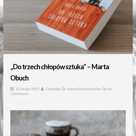
„Do trzech chłopów sztuka” – Marta
Obuch
12 lutego 2021
CzytAska
komedia kryminalna
No
Comments