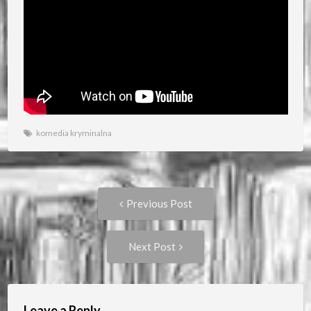
komedia kryminalna
Post
Previous
Previous Post
post:
navigation
Next
Next Post
Post:
Leave a Reply