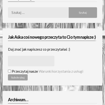
Szukaj:
Jak Aśka coś nowego przeczyta to Ci o tym napisze :)
Daj znać jak napiszesz co przeczytałaś :)
Przeczytaj nasze
Warunki korzystania z usługi
Archiwum…