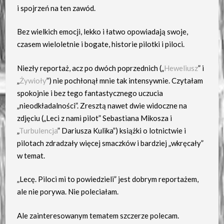
i spojrzeń na ten zawód.
Bez wielkich emocji, lekko i łatwo opowiadają swoje,
czasem wieloletnie i bogate, historie pilotki i piloci.
Niezły reportaż, acz po dwóch poprzednich („
Heweliusz
” i
„
Żywioły
”) nie pochłonął mnie tak intensywnie. Czytałam
spokojnie i bez tego fantastycznego uczucia
„nieodkładalności”. Zresztą nawet dwie widoczne na
zdjęciu („Leci z nami pilot” Sebastiana Mikosza i
„
Turbulencja
” Dariusza Kulika”) książki o lotnictwie i
pilotach zdradzały więcej smaczków i bardziej „wkręcały”
w temat.
„Lecę. Piloci mi to powiedzieli” jest dobrym reportażem,
ale nie porywa. Nie poleciałam.
Ale zainteresowanym tematem szczerze polecam.