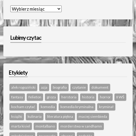
Archiwum…
Lubimy czytac
Etykiety
alek rogoziński
azja
biografia
czytanie
dokument
fantasy
felieton
groza
herstoria
historia
horror
II WŚ
kocham czytać
komedia
komedia kryminalna
kryminał
książki
kulinaria
literatura piękna
maciej siembieda
marta kisiel
montalbano
morderstwa w sandhamn
młodzieżowa
na wesoło
obyczaj
podróże