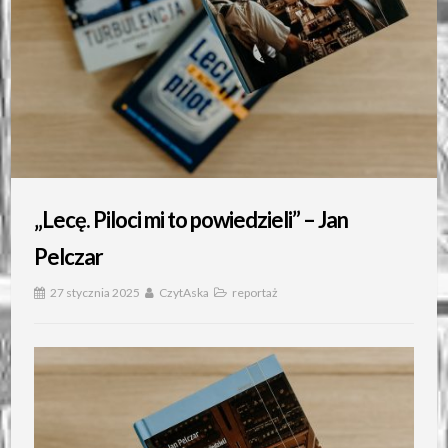
„Lecę. Piloci mi to powiedzieli” – Jan
Pelczar
27 stycznia 2025
CzytAska
reportaż