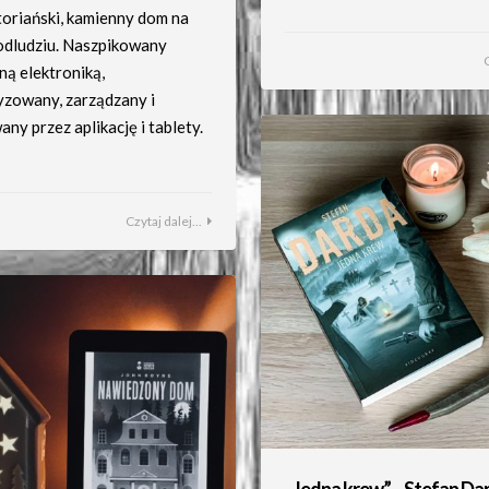
toriański, kamienny dom na
odludziu. Naszpikowany
ą elektroniką,
zowany, zarządzany i
ny przez aplikację i tablety.
Czytaj dalej...