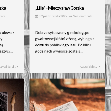
rzka
„Lilie” – Mieczysław Gorzka
nts
19 października 2022
No Comments
y ulewa z
Dobrze sytuowany ginekolog, po
zy
gwałtownej kłótni z żoną, wybiega z
ąbą
domu do pobliskiego lasu. Po kilku
raszyć?…
godzinach w wiosce zostają…
Czytaj dalej...
Czytaj dalej...