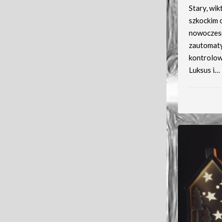
Stary, wik
szkockim 
nowoczesn
zautomaty
kontrolowa
Luksus i…