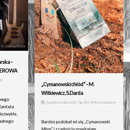
rska –
IEROWA
ts
„Cymanowski chłód” – M.
Witkiewicz, S.Darda
owego
3 października 2020
452 594 komentarze
Kantata
iezwykłe,
sadnego
Bardzo podobał mi się „Cymanowski
Młyn” i z radością powitałam