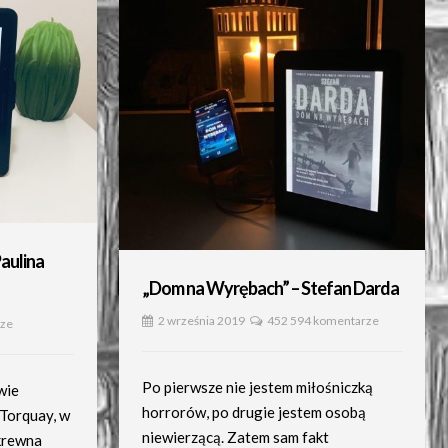
aulina
„Dom na Wyrębach” – Stefan Darda
2 września 2019
452 594 komentarze
rze
Po pierwsze nie jestem miłośniczką
wie
horrorów, po drugie jestem osobą
 Torquay, w
niewierzącą. Zatem sam fakt
krewna