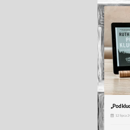
„Pod klu
12 lipca 