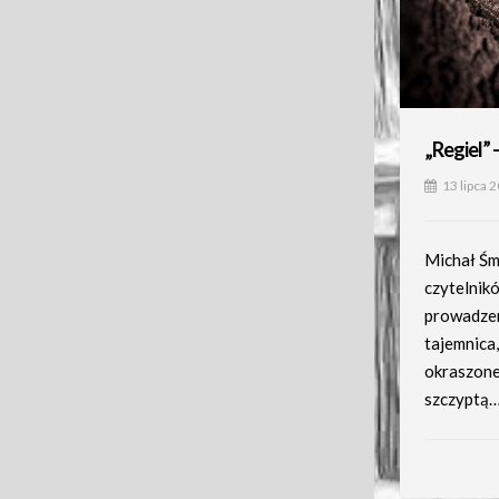
„Regiel” 
13 lipca 
Michał Śm
czytelnik
prowadzen
tajemnica
okraszone
szczyptą