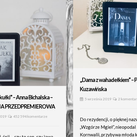
„Dama z wahadełkiem” – P
Kuzawińska
ułki” – Anna Bichalska –
5 września 2019
2 komenta
JA PRZEDPREMIEROWA
2019
452 594 komentarze
Do rezydencji, o pięknej naz
„Wzgórze Mgieł”, nieopodal
Kornwalii, przybywa młoda 
j, śnij… czy to sen, czy jawa,