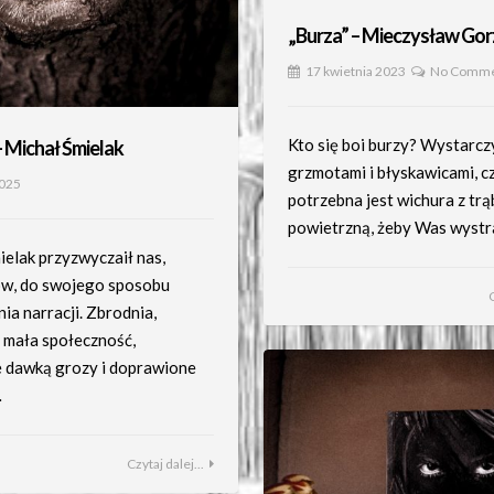
„Burza” – Mieczysław Go
17 kwietnia 2023
No Comme
Kto się boi burzy? Wystarcz
– Michał Śmielak
grzmotami i błyskawicami, c
2025
potrzebna jest wichura z tr
powietrzną, żeby Was wyst
ielak przyzwyczaił nas,
ów, do swojego sposobu
ia narracji. Zbrodnia,
, mała społeczność,
 dawką grozy i doprawione
…
Czytaj dalej...