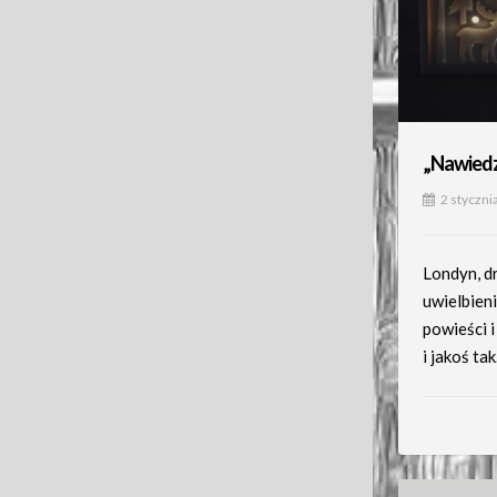
„Nawiedz
2 styczni
Londyn, d
uwielbieni
powieści 
i jakoś ta