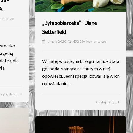
rda –
A
mentarze
„Była sobie rzeka” – Diane
Setterfield
1 maja 2020
452 594 komentarze
asteczko
ragedią
latek, dla
W małej wiosce, na brzegu Tamizy stała
yła
gospoda, słynąca ze snutych w niej
opowieści. Jedni specjalizowali się w ich
opowiadaniu,…
Czytaj dalej...
Czytaj dalej...