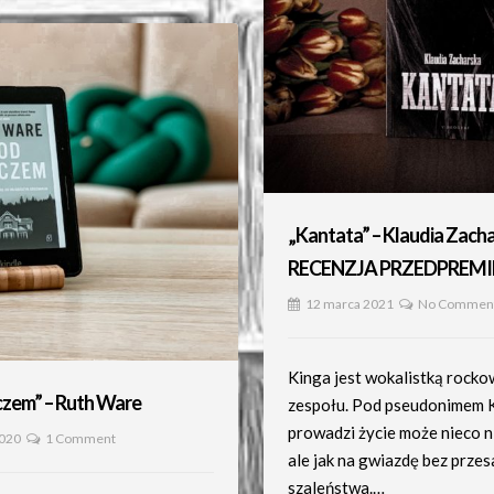
„Kantata” – Klaudia Zacha
RECENZJA PRZEDPREM
12 marca 2021
No Commen
Kinga jest wokalistką rock
czem” – Ruth Ware
zespołu. Pod pseudonimem 
prowadzi życie może nieco n
2020
1 Comment
ale jak na gwiazdę bez prze
szaleństwa.…