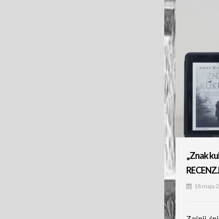
„Znak kuk
RECENZ
18 maja 
Zaśnij, śpi